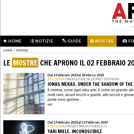
HOME
NOTIZIE
GUIDE
MOSTRE
F
HOME
>
MOSTRE
LE
MOSTRE
CHE APRONO IL 02 FEBBRAIO 2
Dal 2 Febbraio 2023 al 26 Marzo 2023
BOLOGNA
| PADIGLIONE DE L’ESPRIT NOUVEAU
JONAS MEKAS. UNDER THE SHADOW OF THE
Il cinema, come ogni altra arte, è come un grande al
molti rami, alcuni vecchi e grandi, altri piccoli e giovan
punte sono gemme...
Dal 2 Febbraio 2023 al 12 Febbraio 2023
BOLOGNA
| MUSEO SPAZIO PUBBLICO
YARI MIELE. INCONOSCIBILE