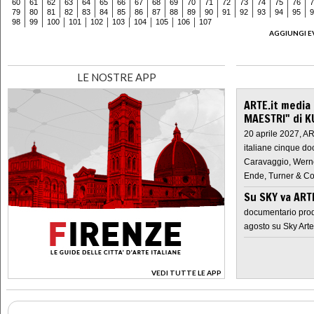
60
61
62
63
64
65
66
67
68
69
70
71
72
73
74
75
76
7
79
80
81
82
83
84
85
86
87
88
89
90
91
92
93
94
95
9
98
99
100
101
102
103
104
105
106
107
AGGIUNGI E
LE NOSTRE APP
ARTE.it media
MAESTRI" di K
20 aprile 2027, A
italiane cinque do
Caravaggio, Werne
Ende, Turner & Co
Su SKY va AR
documentario prod
agosto su Sky Arte
VEDI TUTTE LE APP
>