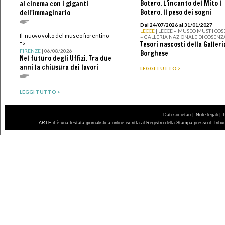
Botero. L’incanto del Mito I
al cinema con i giganti
Botero. Il peso dei sogni
dell'immaginario
Dal 24/07/2026 al 31/01/2027
LECCE
| LECCE – MUSEO MUST I CO
Il nuovo volto del museo fiorentino
– GALLERIA NAZIONALE DI COSENZ
Tesori nascosti della Galleri
">
FIRENZE
| 06/08/2026
Borghese
Nel futuro degli Uffizi. Tra due
anni la chiusura dei lavori
LEGGI TUTTO >
LEGGI TUTTO >
|
|
Dati societari
Note legali
ARTE.it è una testata giornalistica online iscritta al Registro della Stampa presso il Trib