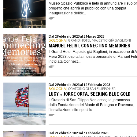
Museo Spazio Pubblico è lieto di annunciare il suo 
progetto che aprirà al pubblico con una doppia
inaugurazione dell&r...
Dal 2 Febbraio 2023 al 2 Marzo 2023
BOLOGNA
| GRAND HOTEL MAJESTIC GIÀ BAGLIONI
MANUEL FELISI. CONNECTING MEMORIES
Il Grand Hotel Majestic già Baglioni, in occasione di A
Fiera 2023, ospita la mostra personale di Manuel Feli
intitolata Connect...
Dal 2 Febbraio 2023 al 12 Febbraio 2023
BOLOGNA
| ORATORIO DI SAN FILIPPO NERI
LUCY + JORGE ORTA. SEEKING BLUE GOLD
L'Oratorio di San Filippo Neri accoglie, promossa
dalla Fondazione del Monte di Bologna e Ravenna,
l’installazione site-specific ...
Dal 2 Febbraio 2023 al 5 Febbraio 2023
BOLOGNA
| GALLERIA DI PALAZZO FAVA – PALAZZO DEL