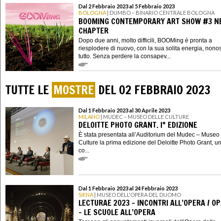
Dal 2 Febbraio 2023 al 5 Febbraio 2023
BOLOGNA
| DUMBO – BINARIO CENTRALE BOLOGNA
BOOMING CONTEMPORARY ART SHOW #3 N
CHAPTER
Dopo due anni, molto difficili, BOOMing è pronta a
riesplodere di nuovo, con la sua solita energia, nono
tutto. Senza perdere la consapev...
TUTTE LE
MOSTRE
DEL 02 FEBBRAIO 2023
Dal 1 Febbraio 2023 al 30 Aprile 2023
MILANO
| MUDEC – MUSEO DELLE CULTURE
DELOITTE PHOTO GRANT. I° EDIZIONE
È stata presentata all’Auditorium del Mudec – Museo 
Culture la prima edizione del Deloitte Photo Grant, u
co...
Dal 1 Febbraio 2023 al 24 Febbraio 2023
SIENA
| MUSEO DELL'OPERA DEL DUOMO
LECTURAE 2023 – INCONTRI ALL’OPERA / O
– LE SCUOLE ALL’OPERA