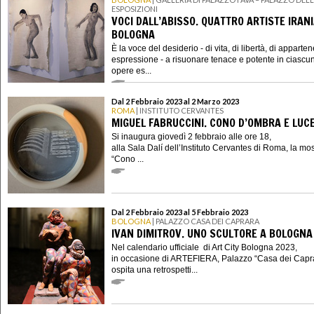
ESPOSIZIONI
VOCI DALL’ABISSO. QUATTRO ARTISTE IRAN
BOLOGNA
È la voce del desiderio - di vita, di libertà, di apparte
espressione - a risuonare tenace e potente in ciascu
opere es...
Dal 2 Febbraio 2023 al 2 Marzo 2023
ROMA
| INSTITUTO CERVANTES
MIGUEL FABRUCCINI. CONO D’OMBRA E LUC
Si inaugura giovedì 2 febbraio alle ore 18,
alla Sala Dalí dell’Instituto Cervantes di Roma, la mo
“Cono ...
Dal 2 Febbraio 2023 al 5 Febbraio 2023
BOLOGNA
| PALAZZO CASA DEI CAPRARA
IVAN DIMITROV. UNO SCULTORE A BOLOGNA
Nel calendario ufficiale di Art City Bologna 2023,
in occasione di ARTEFIERA, Palazzo “Casa dei Capr
ospita una retrospetti...