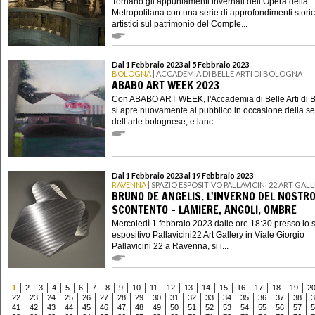
Tornano gli appuntamenti invernali dell’Opera della
Metropolitana con una serie di approfondimenti storic
artistici sul patrimonio del Comple...
Dal 1 Febbraio 2023 al 5 Febbraio 2023
BOLOGNA
| ACCADEMIA DI BELLE ARTI DI BOLOGNA
ABABO ART WEEK 2023
Con ABABO ART WEEK, l'Accademia di Belle Arti di 
si apre nuovamente al pubblico in occasione della s
dell’arte bolognese, e lanc...
Dal 1 Febbraio 2023 al 19 Febbraio 2023
RAVENNA
| SPAZIO ESPOSITIVO PALLAVICINI 22 ART GAL
BRUNO DE ANGELIS. L'INVERNO DEL NOSTR
SCONTENTO - LAMIERE, ANGOLI, OMBRE
Mercoledì 1 febbraio 2023 dalle ore 18:30 presso lo 
espositivo Pallavicini22 Art Gallery in Viale Giorgio
Pallavicini 22 a Ravenna, si i...
1
2
3
4
5
6
7
8
9
10
11
12
13
14
15
16
17
18
19
2
22
23
24
25
26
27
28
29
30
31
32
33
34
35
36
37
38
3
41
42
43
44
45
46
47
48
49
50
51
52
53
54
55
56
57
5