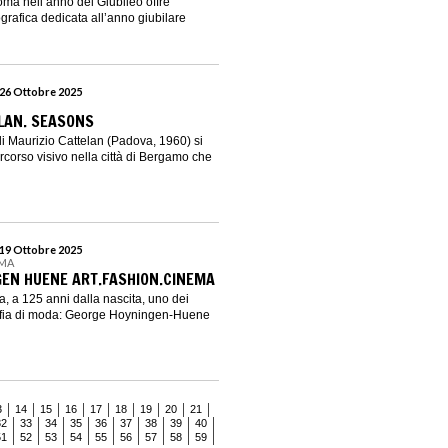
oma nell’anno del Giubileo offre
grafica dedicata all’anno giubilare
 26 Ottobre 2025
LAN. SEASONS
 Maurizio Cattelan (Padova, 1960) si
corso visivo nella città di Bergamo che
 19 Ottobre 2025
OMA
EN HUENE ART.FASHION.CINEMA
a, a 125 anni dalla nascita, uno dei
grafia di moda: George Hoyningen-Huene
3
14
15
16
17
18
19
20
21
32
33
34
35
36
37
38
39
40
51
52
53
54
55
56
57
58
59