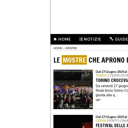
HOME
NOTIZIE
GUIDE
HOME
>
MOSTRE
LE
MOSTRE
CHE APRONO I
Dal 27 Giugno 2025 al
TORINO
| TEATRO RO
TORINO CROCEVIA
Da venerdì 27 giugn
Reali torna Torino C
giunta alla q...
Dal 27 Giugno 2025 al
CERVIA
| PORTO CAN
FESTIVAL DELLE 