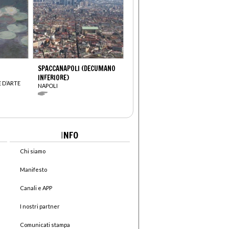
SPACCANAPOLI (DECUMANO
INFERIORE)
 D’ARTE
NAPOLI
I
NFO
Chi siamo
Manifesto
Canali e APP
I nostri partner
Comunicati stampa