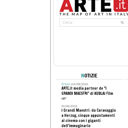
N
OTIZIE
ROMA
| 06/08/2026
ARTE.it media partner de "I
GRANDI MAESTRI" di KUBLAI Film
06/08/2026
I Grandi Maestri: da Caravaggio
a Herzog, cinque appuntamenti
al cinema con i giganti
dell'immaginario