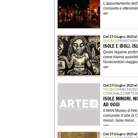
L’appuntamento dell’es
consueta e attesissi
Dal 27 Giugno 2025 a
NUORO
| MUSEO MA
ISOLE E IDOLI. I
Quale legame profond
come hanno assorbito
Novecentoin viaggio f
Dal 27 Giugno 2025 a
NUORO
| MAN_MUSEO 
COMUNALE D'ARTE DI
ISOLE MINORI. N
AD OGGI
Il MAN Museo d’Arte 
comunale d’arte di Ca
minori. Isole minor...
Dal 27 Giugno 2025 a
MESAGNE
| CASTELL