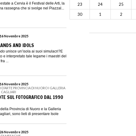
tate a Cervia è il Festival delle Arti, la
23
24
25
ma rassegna che si svolge nel Piazzal...
30
1
2
l 16 Novembre 2025
N
SLANDS AND IDOLS
o unisce un’isola ai suoi simulacri?E
 e interpretato tale legame i maestri del
ra ...
l 16 Novembre 2025
D’ARTE PROVINCIA DI NUORO I GALLERIA
 CAGLIARI
OTE SUL FOTOGRAFICO DAL 1990
della Provincia di Nuoro e la Galleria
gliari, sono lieti di presentare Isole
l 26 Novembre 2025
O DI MESAGNE