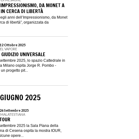
L’IMPRESSIONISMO, DA MONET A
 IN CERCA DI LIBERTÀ
egli anni dell’Impressionismo, da Monet
erca di libertà”, organizzata da
 12 Ottobre 2025
DEL VAPORE
 GIUDIZIO UNIVERSALE
settembre 2025, lo spazio Cattedrale in
 a Milano ospita Jorge R. Pombo -
un progetto pit...
 GIUGNO 2025
 26 Settembre 2025
A MALATESTIANA
 TOUR
settembre 2025 la Sala Pïana della
ana di Cesena ospita la mostra tOUR,
alcune opere...