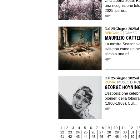
Città aperta 2025. R
una ricognizione foto
2025, perio...
Dal 25 Giugno 2025 al
BERGAMO
| GAMEC
MAURIZIO CATTE
La mostra Seasons di
sviluppa come un per
stimola una rifl...
Dal 25 Giugno 2025 al
ROMA
| MUSEO DI R
GEORGE HOYNING
L'esposizione celebr
pionieri della foto
(1900-1968). Cur...
1
2
3
4
5
6
7
8
9
10
11
12
1
22
23
24
25
26
27
28
29
30
31
41
42
43
44
45
46
47
48
49
50