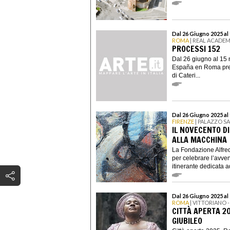
Dal 26 Giugno 2025 a
ROMA
| REAL ACADEM
PROCESSI 152
Dal 26 giugno al 15
España en Roma pres
di Cateri...
Dal 26 Giugno 2025 al 
FIRENZE
| PALAZZO S
IL NOVECENTO DI
ALLA MACCHINA
La Fondazione Alfre
per celebrare l’avve
itinerante dedicata ad
Dal 26 Giugno 2025 al
ROMA
| VITTORIANO 
CITTÀ APERTA 2
GIUBILEO