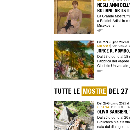
NEGLI ANNI DEL
BOLDINI. ARTISTI
La Grande Mostra “N
a Boldini. Artisti in c
Micexperie...
Dal 27 Giugno 2025 al
MILANO
| FABBRICA 
JORGE R. POMBO.
Dal 27 giugno al 18 
Fabbrica del Vapore
Giudizio Universale , 
TUTTE LE
MOSTRE
DEL 27
Dal 26 Giugno 2025 al
CESENA
| BIBLIOTEC
OLIVO BARBIERI.
Dal 26 giugno al 26 
Biblioteca Malatesti
nata dal dialogo tra 