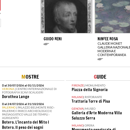
GUIDO RENI
NINFEE ROSA
CLAUDE MONET
GALLERIA NAZIONALE
MODERNA E
CONTEMPORANEA
M
OSTRE
G
UIDE
Dal 30/07/2026 al 01/11/2026
FIRENZE
|
MONUMENTO
VERONA
| CENTRO INTERNAZIONALE DI
Piazza della Signoria
FOTOGRAFIA SCAVI SCALIGERI
Dorothea Lange
MILANO
|
RISTORANTE
Trattoria Torre di Pisa
Dal 24/07/2026 al 31/10/2026
PALERMO
| PALAZZO BELMONTE RISO -
GENOVA
|
MUSEO
PALERMO I PARCO ARCHEOLOGICO E
Galleria d’Arte Moderna Villa
PAESAGGISTICO VALLE DEI TEMPLI -
Saluzzo Serra
AGRIGENTO
Botero. L’incanto del Mito I
MILANO
|
OPERA
Botero. Il peso dei sogni
Monumento sepolcrale di