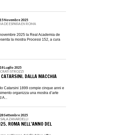
l 15 Novembre 2025
IA DE ESPAÑA EN ROMA
 novembre 2025 la Real Academia de
enta la mostra Processi 152, a cura
18 Luglio 2025
ACRATI STROZZI
 CATARSINI. DALLA MACCHIA
do Catarsini 1899 compie cinque anni e
nimento organizza una mostra d’arte
 A...
 28 Settembre 2025
- SALA ZANARDELLI
025. ROMA NELL’ANNO DEL