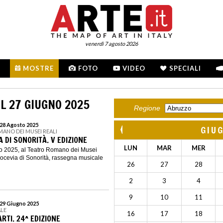
venerdì 7 agosto 2026
MOSTRE
FOTO
VIDEO
SPECIALI
L 27 GIUGNO 2025
Regione
 28 Agosto 2025
GIU
MANO DEI MUSEI REALI
 DI SONORITÀ. V EDIZIONE
LUN
MAR
MER
o 2025, al Teatro Romano dei Musei
rocevia di Sonorità, rassegna musicale
26
27
28
2
3
4
9
10
11
 29 Giugno 2025
ALE
16
17
18
ARTI. 24^ EDIZIONE