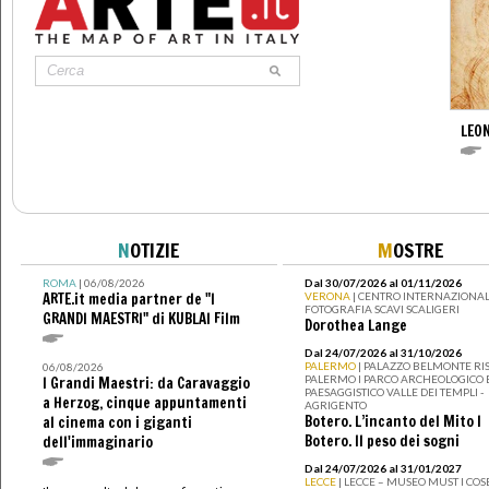
LEON
N
OTIZIE
M
OSTRE
ROMA
| 06/08/2026
Dal 30/07/2026 al 01/11/2026
ARTE.it media partner de "I
VERONA
| CENTRO INTERNAZIONAL
FOTOGRAFIA SCAVI SCALIGERI
GRANDI MAESTRI" di KUBLAI Film
Dorothea Lange
Dal 24/07/2026 al 31/10/2026
PALERMO
| PALAZZO BELMONTE RIS
06/08/2026
PALERMO I PARCO ARCHEOLOGICO 
I Grandi Maestri: da Caravaggio
PAESAGGISTICO VALLE DEI TEMPLI -
a Herzog, cinque appuntamenti
AGRIGENTO
Botero. L’incanto del Mito I
al cinema con i giganti
Botero. Il peso dei sogni
dell'immaginario
Dal 24/07/2026 al 31/01/2027
LECCE
| LECCE – MUSEO MUST I CO