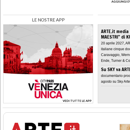
AGGIUNGI E
LE NOSTRE APP
ARTE.it media
MAESTRI" di K
20 aprile 2027, A
italiane cinque do
Caravaggio, Werne
Ende, Turner & Co
Su SKY va AR
documentario prod
agosto su Sky Arte
VEDI TUTTE LE APP
>