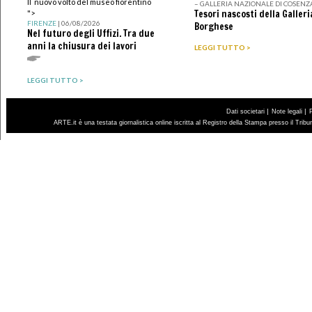
Il nuovo volto del museo fiorentino
– GALLERIA NAZIONALE DI COSENZ
Tesori nascosti della Galleri
">
FIRENZE
| 06/08/2026
Borghese
Nel futuro degli Uffizi. Tra due
anni la chiusura dei lavori
LEGGI TUTTO >
LEGGI TUTTO >
|
|
Dati societari
Note legali
ARTE.it è una testata giornalistica online iscritta al Registro della Stampa presso il Trib