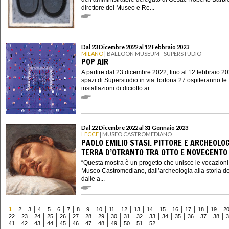
direttore del Museo e Re...
Dal 23 Dicembre 2022 al 12 Febbraio 2023
MILANO
| BALLOON MUSEUM - SUPERSTUDIO
POP AIR
A partire dal 23 dicembre 2022, fino al 12 febbraio 20
spazi di Superstudio in via Tortona 27 ospiteranno le
installazioni di diciotto ar...
Dal 22 Dicembre 2022 al 31 Gennaio 2023
LECCE
| MUSEO CASTROMEDIANO
PAOLO EMILIO STASI. PITTORE E ARCHEOLOG
TERRA D’OTRANTO TRA OTTO E NOVECENTO
“Questa mostra è un progetto che unisce le vocazioni
Museo Castromediano, dall’archeologia alla storia del
dalle a...
1
2
3
4
5
6
7
8
9
10
11
12
13
14
15
16
17
18
19
2
22
23
24
25
26
27
28
29
30
31
32
33
34
35
36
37
38
3
41
42
43
44
45
46
47
48
49
50
51
52