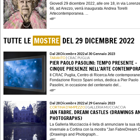
Giovedì 29 dicembre 2022, alle ore 18, in via Lorenzet
66, ad Arezzo, verrà inaugurata Andrea Torelli
Artecontemporanea. ...
TUTTE LE
MOSTRE
DEL 29 DICEMBRE 2022
Dal 28 Dicembre 2022 al 30 Gennaio 2023
TARANTO
| CRAC PUGLIA
PIER PAOLO PASOLINI: TEMPO PRESENTE -
CINQUE PRESENZE NELL’ARTE CONTEMPOR
Il CRAC Puglia, Centro di Ricerca Arte contemporane
Fondazione Rocco Spani onlus, dedica a Pier Paolo
Pasolini, in occasione del centenario del...
Dal 28 Dicembre 2022 al 29 Gennaio 2023
CORTINA D'AMPEZZO
| GALLERIA MUCCIACCIA
JAN FABRE. DREAM CASTLES (DRAWINGS A
PHOTOGRAPHS)
La Galleria Mucciaccia è lieta di annunciare la sua s
invernale a Cortina con la mostra "Jan FabreDream C
(Drawings and Photograph...