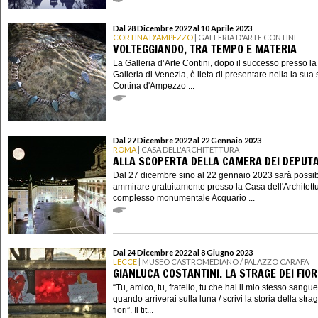
Dal 28 Dicembre 2022 al 10 Aprile 2023
CORTINA D'AMPEZZO
| GALLERIA D'ARTE CONTINI
VOLTEGGIANDO, TRA TEMPO E MATERIA
La Galleria d’Arte Contini, dopo il successo presso la
Galleria di Venezia, è lieta di presentare nella la sua
Cortina d'Ampezzo ...
Dal 27 Dicembre 2022 al 22 Gennaio 2023
ROMA
| CASA DELL'ARCHITETTURA
ALLA SCOPERTA DELLA CAMERA DEI DEPUTA
Dal 27 dicembre sino al 22 gennaio 2023 sarà possib
ammirare gratuitamente presso la Casa dell'Architettu
complesso monumentale Acquario ...
Dal 24 Dicembre 2022 al 8 Giugno 2023
LECCE
| MUSEO CASTROMEDIANO / PALAZZO CARAFA
GIANLUCA COSTANTINI. LA STRAGE DEI FIOR
“Tu, amico, tu, fratello, tu che hai il mio stesso sangue
quando arriverai sulla luna / scrivi la storia della stra
fiori”. Il tit...