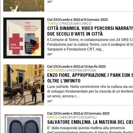
Dal 23 Dicembre 2022 al 8 Gennaio 2023
TORINO
| PIAZZA SAN CARLO
CITTÀ DINAMICA. VIDEO PERCORSI NARRATI
DUE SECOLI D’ARTE IN CITTÀ
Il Comune di Torino, in collaborazione con 24 ORE C
Fondazione per la cultura Torino, con il sostegno di I
Sanpaolo e Fondazione CRT, reg...
Dal 23 Dicembre 2022 al 10 Aprile 2023
PONTEDERA
| MOSTRA DIFFUSA
ENZO FIORE. APPROPRIAZIONE / PARK EUN 
OLTRE L’INFINITO
Luce sull'arte. Nella convinzione che la cultura sia u
di sviluppo fondamentale per la crescita di un territori
un anno, ancora c...
Dal 23 Dicembre 2022 al 23 Gennaio 2023
NAPOLI
| AEROPORTO DI NAPOLI
SALVATORE EMBLEMA. LA MATERIA DEL CIE
E’ stata inaugurata questa mattina alla presenza
dell’amministratore delegato di Gesac Roberto Barbie