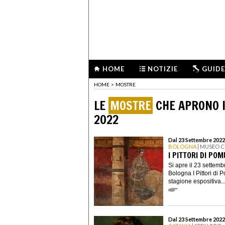
HOME
NOTIZIE
GUIDE
HOME
>
MOSTRE
LE
MOSTRE
CHE APRONO I
2022
Dal 23 Settembre 2022
BOLOGNA
| MUSEO 
I PITTORI DI POM
Si apre il 23 settem
Bologna I Pittori di 
stagione espositiva..
Dal 23 Settembre 2022