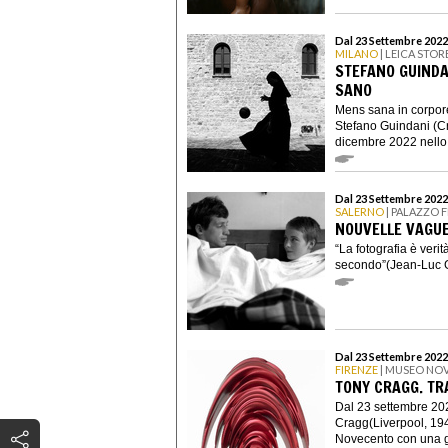
Dal 23 Settembre 2022
MILANO
| LEICA STO
STEFANO GUINDA
SANO
Mens sana in corpore
Stefano Guindani (C
dicembre 2022 nello 
Dal 23 Settembre 2022
SALERNO
| PALAZZO 
NOUVELLE VAGU
“La fotografia è verit
secondo”(Jean-Luc G
Dal 23 Settembre 2022
FIRENZE
| MUSEO NO
TONY CRAGG. TR
Dal 23 settembre 20
Cragg(Liverpool, 19
Novecento con una g