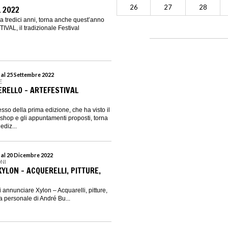
26
27
28
L 2022
 tredici anni, torna anche quest’anno
IVAL, il tradizionale Festival
 al 25 Settembre 2022
E
ERELLO - ARTEFESTIVAL
sso della prima edizione, che ha visto il
orkshop e gli appuntamenti proposti, torna
ediz...
 al 20 Dicembre 2022
NI
YLON - ACQUERELLI, PITTURE,
i annunciare Xylon – Acquarelli, pitture,
ta personale di André Bu...