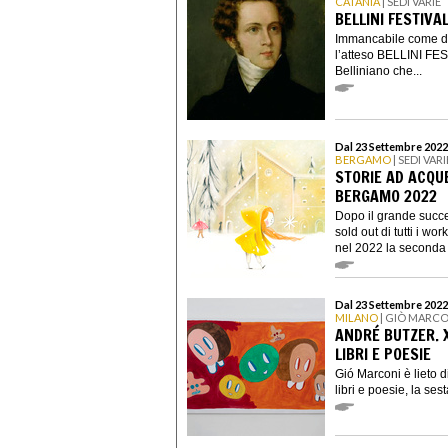
CATANIA
| SEDI VARIE
BELLINI FESTIVA
Immancabile come da
l’atteso BELLINI FEST
Belliniano che...
Dal 23 Settembre 2022
BERGAMO
| SEDI VARI
STORIE AD ACQU
BERGAMO 2022
Dopo il grande succe
sold out di tutti i w
nel 2022 la seconda 
Dal 23 Settembre 2022
MILANO
| GIÒ MARCO
ANDRÉ BUTZER. X
LIBRI E POESIE
Gió Marconi è lieto d
libri e poesie, la ses