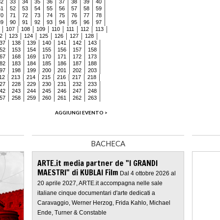
32
33
34
35
36
37
38
39
40
51
52
53
54
55
56
57
58
59
70
71
72
73
74
75
76
77
78
89
90
91
92
93
94
95
96
97
107
108
109
110
111
112
113
2
123
124
125
126
127
128
37
138
139
140
141
142
143
52
153
154
155
156
157
158
67
168
169
170
171
172
173
82
183
184
185
186
187
188
97
198
199
200
201
202
203
12
213
214
215
216
217
218
27
228
229
230
231
232
233
42
243
244
245
246
247
248
57
258
259
260
261
262
263
AGGIUNGI EVENTO >
BACHECA
ARTE.it media partner de "I GRANDI
MAESTRI" di KUBLAI Film
Dal 4 ottobre 2026 al
20 aprile 2027, ARTE.it accompagna nelle sale
italiane cinque documentari d'arte dedicati a
Caravaggio, Werner Herzog, Frida Kahlo, Michael
Ende, Turner & Constable