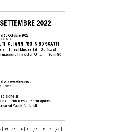
 SETTEMBRE 2022
 al 10 Ottobre 2022
GRAFICA
I. GLI ANNI ’80 IN 80 SCATTI
 alle 11, nel Museo della Grafica di
 inaugura la mostra “Gli anni ’80 in 80
 al 23 Settembre 2022
ECCHIO
edizione, il
O+ torna a essere protagonista in
nce Art Week. Nella città...
3
14
15
16
17
18
19
20
21