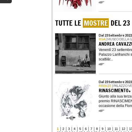
TUTTE LE
MOSTRE
DEL 23
Dal 23 Settembre 2022
PISA
| MUSEO DELLA 
ANDREA CAVAZZUT
Venerdì 23 settembre
Palazzo Lanfranchi si
scatti&r...
Dal 23 Settembre 2022
FIRENZE
| PALAZZO V
RINASCIMENTO+
Giunto alla sua terza 
premio RINASCIMENT
occasione della Flore
1
2
3
4
5
6
7
8
9
10
11
12
1