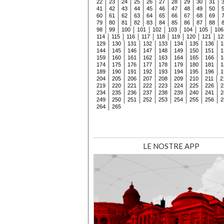
22
23
24
25
26
27
28
29
30
31
41
42
43
44
45
46
47
48
49
50
60
61
62
63
64
65
66
67
68
69
79
80
81
82
83
84
85
86
87
88
98
99
100
101
102
103
104
105
106
114
115
116
117
118
119
120
121
12
129
130
131
132
133
134
135
136
1
144
145
146
147
148
149
150
151
1
159
160
161
162
163
164
165
166
1
174
175
176
177
178
179
180
181
1
189
190
191
192
193
194
195
196
1
204
205
206
207
208
209
210
211
2
219
220
221
222
223
224
225
226
2
234
235
236
237
238
239
240
241
2
249
250
251
252
253
254
255
256
2
264
265
LE NOSTRE APP