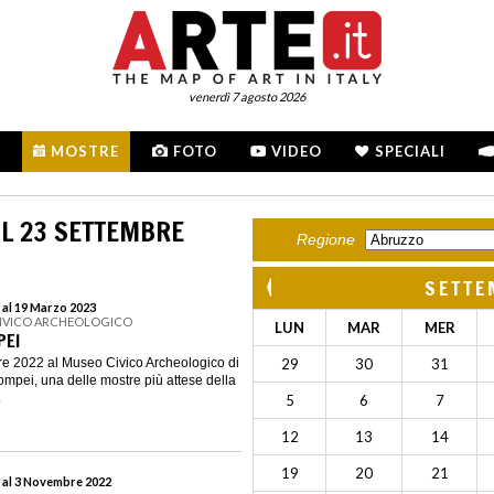
venerdì 7 agosto 2026
MOSTRE
FOTO
VIDEO
SPECIALI
L 23 SETTEMBRE
Regione
SETTE
 al 19 Marzo 2023
CIVICO ARCHEOLOGICO
LUN
MAR
MER
PEI
bre 2022 al Museo Civico Archeologico di
29
30
31
Pompei, una delle mostre più attese della
.
5
6
7
12
13
14
19
20
21
 al 3 Novembre 2022