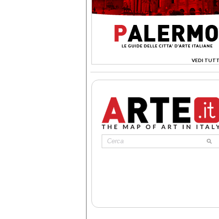
VEDI TUTT
>