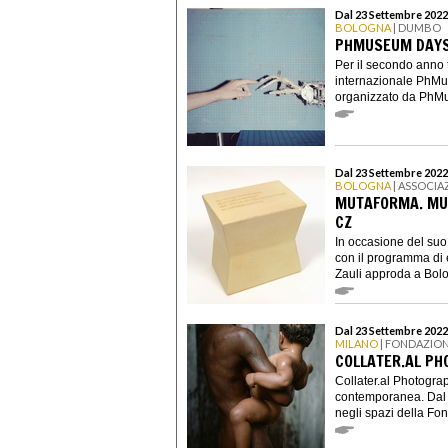
Dal 23 Settembre 2022
BOLOGNA
| DUMBO
PHMUSEUM DAYS
Per il secondo anno t
internazionale PhMu
organizzato da PhMu
Dal 23 Settembre 2022
BOLOGNA
| ASSOCIA
MUTAFORMA. MUT
CZ
In occasione del suo
con il programma di
Zauli approda a Bolo
Dal 23 Settembre 2022
MILANO
| FONDAZIO
COLLATER.AL PH
Collater.al Photogra
contemporanea. Dal 2
negli spazi della Fon.