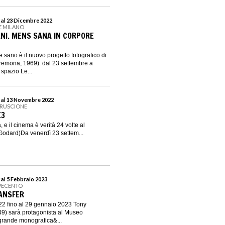
 al 23 Dicembre 2022
RE MILANO
NI. MENS SANA IN CORPORE
 sano è il nuovo progetto fotografico di
remona, 1969): dal 23 settembre a
spazio Le...
 al 13 Novembre 2022
FRUSCIONE
E3
à, e il cinema è verità 24 volte al
odard)Da venerdì 23 settem...
 al 5 Febbraio 2023
VECENTO
ANSFER
22 fino al 29 gennaio 2023 Tony
49) sarà protagonista al Museo
rande monografica&...