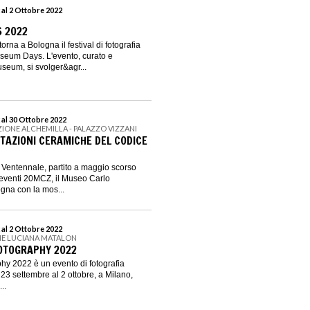
 al 2 Ottobre 2022
 2022
orna a Bologna il festival di fotografia
seum Days. L'evento, curato e
seum, si svolger&agr...
 al 30 Ottobre 2022
ZIONE ALCHEMILLA - PALAZZO VIZZANI
AZIONI CERAMICHE DEL CODICE
 Ventennale, partito a maggio scorso
 eventi 20MCZ, il Museo Carlo
gna con la mos...
 al 2 Ottobre 2022
NE LUCIANA MATALON
OTOGRAPHY 2022
phy 2022 è un evento di fotografia
3 settembre al 2 ottobre, a Milano,
..