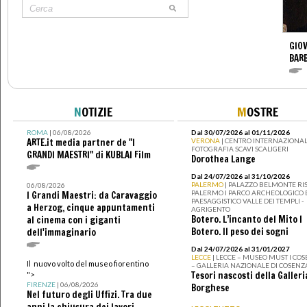
GIO
BARB
N
OTIZIE
M
OSTRE
ROMA
| 06/08/2026
Dal 30/07/2026 al 01/11/2026
ARTE.it media partner de "I
VERONA
| CENTRO INTERNAZIONAL
FOTOGRAFIA SCAVI SCALIGERI
GRANDI MAESTRI" di KUBLAI Film
Dorothea Lange
Dal 24/07/2026 al 31/10/2026
PALERMO
| PALAZZO BELMONTE RIS
06/08/2026
PALERMO I PARCO ARCHEOLOGICO 
I Grandi Maestri: da Caravaggio
PAESAGGISTICO VALLE DEI TEMPLI -
a Herzog, cinque appuntamenti
AGRIGENTO
Botero. L’incanto del Mito I
al cinema con i giganti
Botero. Il peso dei sogni
dell'immaginario
Dal 24/07/2026 al 31/01/2027
LECCE
| LECCE – MUSEO MUST I CO
Il nuovo volto del museo fiorentino
– GALLERIA NAZIONALE DI COSENZ
Tesori nascosti della Galleri
">
FIRENZE
| 06/08/2026
Borghese
Nel futuro degli Uffizi. Tra due