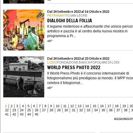
Dal 24 Settembre 2022 al 16 Ottobre 2022
PIETRASANTA
| SAN LEONE
DIALOGHI DELLA FOLLIA
Il legame misterioso e affascinante che unisce perco
artistico e pazzia è al centro della nuova mostra in
programma a Pi...
Dal 24 Settembre 2022 al 23 Ottobre 2022
LODI
| FONDAZIONE BANCA POPOLARE DI LODI
WORLD PRESS PHOTO 2022
Il World Press Photo è il concorso internazionale di
fotogiornalismo più prestigioso al mondo. Il WPP ric
celebra il fotogiornal...
1
2
3
4
5
6
7
8
9
10
11
12
13
14
15
16
17
18
19
2
22
23
24
25
26
27
28
29
30
31
32
33
34
35
36
37
38
3
41
42
43
44
45
AGGIUNGI E