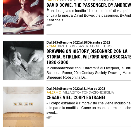
DAVID BOWIE: THE PASSENGER. BY ANDREW
È un dettagliato e inedito ‘dietro le quinte’ di vita pub
privata la mostra David Bowie: the passenger. By An
Kent che s...
Dal 24 Settembre 2022 al 28 Dicembre 2022
ROMA
| PANTHEON - BASILICA DI NETTUNO
DRAWING ON HISTORY_DISEGNARE CON LA
STORIA. STIRLING, WILFORD AND ASSOCIAT
1980-2000
In collaborazione con l’Università di Liverpool, la Brit
School at Rome, 20th Century Society, Drawing Matte
Sheppard Robson, la Di...
Dal 24 Settembre 2022 al 31 Marzo 2023
PALERMO
| VILLA ZITO - FONDAZIONE SICILIA
CESARE VIEL. CORPI ESTRANEI
«Il corpo estraneo è l’imprevisto che viene incluso ne
e in parte la modifica. Come un essere dormiente che
svegl...