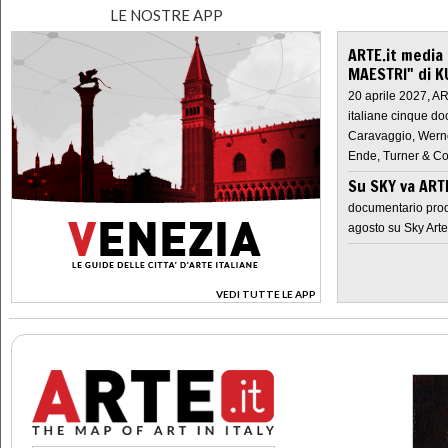
LE NOSTRE APP
ARTE.it media
MAESTRI" di K
20 aprile 2027, A
italiane cinque do
Caravaggio, Werne
Ende, Turner & Co
Su SKY va AR
documentario prod
agosto su Sky Arte
VEDI TUTTE LE APP
>