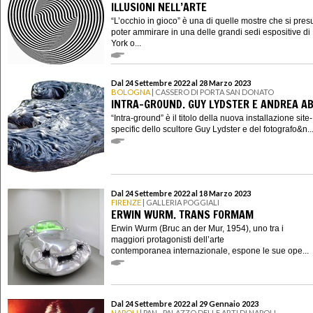
ILLUSIONI NELL’ARTE
“L’occhio in gioco” è una di quelle mostre che si pre
poter ammirare in una delle grandi sedi espositive d
York o...
Dal 24 Settembre 2022 al 28 Marzo 2023
BOLOGNA
| CASSERO DI PORTA SAN DONATO
INTRA-GROUND. GUY LYDSTER E ANDREA AB
“Intra-ground” è il titolo della nuova installazione site-
specific dello scultore Guy Lydster e del fotografo&n..
Dal 24 Settembre 2022 al 18 Marzo 2023
FIRENZE
| GALLERIA POGGIALI
ERWIN WURM. TRANS FORMAM
Erwin Wurm (Bruc an der Mur, 1954), uno tra i
maggiori protagonisti dell’arte
contemporanea internazionale, espone le sue ope...
Dal 24 Settembre 2022 al 29 Gennaio 2023
NAPOLI
| PAN - PALAZZO DELLE ARTI DI NAPOLI