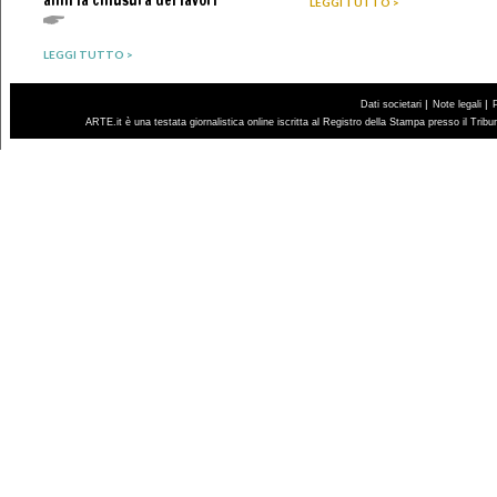
anni la chiusura dei lavori
LEGGI TUTTO >
LEGGI TUTTO >
|
|
Dati societari
Note legali
ARTE.it è una testata giornalistica online iscritta al Registro della Stampa presso il Trib