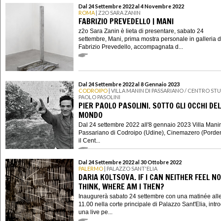
Dal 24 Settembre 2022 al 4 Novembre 2022
ROMA
| Z2O SARA ZANIN
FABRIZIO PREVEDELLO | MANI
z2o Sara Zanin è lieta di presentare, sabato 24
settembre, Mani, prima mostra personale in galleria d
Fabrizio Prevedello, accompagnata d...
Dal 24 Settembre 2022 al 8 Gennaio 2023
CODROIPO
| VILLA MANIN DI PASSARIANO / CENTRO STU
PAOLO PASOLINI
PIER PAOLO PASOLINI. SOTTO GLI OCCHI DEL
MONDO
Dal 24 settembre 2022 all'8 gennaio 2023 Villa Manin
Passariano di Codroipo (Udine), Cinemazero (Porde
il Cent...
Dal 24 Settembre 2022 al 30 Ottobre 2022
PALERMO
| PALAZZO SANT'ELIA
DARIA KOLTSOVA. IF I CAN NEITHER FEEL N
THINK, WHERE AM I THEN?
Inaugurerà sabato 24 settembre con una matinée all
11.00 nella corte principale di Palazzo Sant'Elia, intr
una live pe...