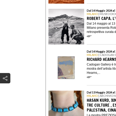
Dal 14 Maggio 2024 al
MILANO
| MUSEO DI
ROBERT CAPA. L
Dal 14 maggio al 13 
Milano presenta Rob
retrospettiva curata d
Dal 14 Maggio 2024 al 
MILANO
| CADOGAN 
RICHARD HEARNS
Cadogan Gallery è li
mostra dell’artista l
Hearns,...
Dal 13 Maggio 2024 al
MILANO
| ARCHIVIO 
HASAN KURD, XI
TRE CULTURE , E
PALESTINA, CINA
La mostra PREZIOSA