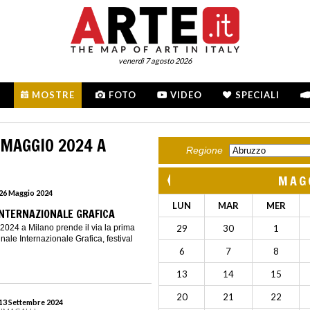
venerdì 7 agosto 2026
MOSTRE
FOTO
VIDEO
SPECIALI
 MAGGIO 2024 A
Regione
MAG
 26 Maggio 2024
LUN
MAR
MER
 INTERNAZIONALE GRAFICA
2024 a Milano prende il via la prima
29
30
1
nale Internazionale Grafica, festival
6
7
8
13
14
15
20
21
22
 13 Settembre 2024