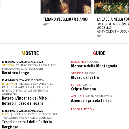
TIZIANO VECELLIO (TIZIANO)
LA CACCIA NELLA FO
PAOLO DI DONO (PA
UCCELLO)
ASHMOLEAN MUSEU
M
OSTRE
G
UIDE
Dal 30/07/2026 al 01/11/2026
BOLOGNA
|
NEGOZIO
VERONA
| CENTRO INTERNAZIONALE DI
Mercato della Montagnola
FOTOGRAFIA SCAVI SCALIGERI
Dorothea Lange
VENEZIA
|
MUSEO
Museo del Vetro
Dal 24/07/2026 al 31/10/2026
PALERMO
| PALAZZO BELMONTE RISO -
NAPOLI
|
OPERA
PALERMO I PARCO ARCHEOLOGICO E
Cripta Romana
PAESAGGISTICO VALLE DEI TEMPLI -
AGRIGENTO
AQUILEIA
|
AZIENDA VINICOLA
Botero. L’incanto del Mito I
Azienda agricola Tarlao
Botero. Il peso dei sogni
LEGGI TUTTO >
Dal 24/07/2026 al 31/01/2027
LECCE
| LECCE – MUSEO MUST I COSENZA
– GALLERIA NAZIONALE DI COSENZA
Tesori nascosti della Galleria
Borghese