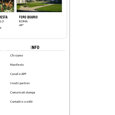
RESTA
FORO BOARIO
OLO
ROMA
M
I
NFO
Chi siamo
Manifesto
Canali e APP
I nostri partner
Comunicati stampa
Contatti e crediti