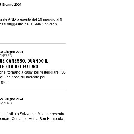
 9 Giugno 2024
urale AND presenta dal 19 maggio al 9
pazi suggestivi della Sala Convegni ...
 28 Giugno 2024
CANESSO
RIE CANESSO. QUANDO IL
E FILA DEL FUTURO
che “tornano a casa” per festeggiare i 30
he li ha posti sul mercato per
gra...
 29 Giugno 2024
VIZZERO
 all’Istituto Svizzero a Milano presenta
Léonard-Contant e Monia Ben Hamouda.