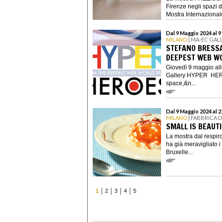
Firenze negli spazi 
Mostra Internazionale 
Dal 9 Maggio 2024 al 
MILANO
| MA-EC GAL
STEFANO BRESSA
DEEPEST WEB W
Giovedì 9 maggio all
Gallery HYPER HER
space,&n...
Dal 9 Maggio 2024 al 
MILANO
| FABBRICA 
SMALL IS BEAUTI
La mostra dal respiro
ha già meravigliato i
Bruxelle...
1
2
3
4
5