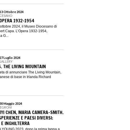
 13 Ottobre 2024
OCESANO
’OPERA 1932-1954
ottobre 2024, il Museo Diocesano di
ert Capa. L’Opera 1932-1954,
a G...
27 Luglio 2024
GALLERY
. THE LIVING MOUNTAIN
eta di annunciare The Living Mountain,
ibanese di base in Irlanda Richard
 30 Maggio 2024
NEGRONI
NYI CHEN, MARIA CAMERA-SMITH.
SPERIENZE E PAESI DIVERSI:
 E INGHILTERRA
 YOUNG 2023 dopo la prima tappa a