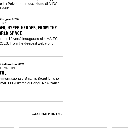
de La Polveriera in occasione di MIDA,
dell’...
9 Giugno 2024
LERY
NI. HYPER HEROES. FROM THE
ORLD SPACE
e ore 18 verrà inaugurata alla MA-EC
OES. From the deepest web world
22 Settembre 2024
DEL VAPORE
FUL
 internazionale Small is Beautiful, che
 250.000 visitatori di Parigi, New York e
AGGIUNGI EVENTO >