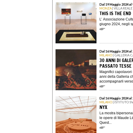
Dal 19 Maggio 2024 al
MONZA
| VILLA REALE
THIS IS THE END
L’ Associazione Cult
giugno 2024, negli s
Dal 16 Maggio 2024 al
MILANO
| GALLERIA 
30 ANNI DI GALE
PASSATO TESSE L
Magnifici capolavori 
anni della Galleria c
accompagnarli verso 
Dal 16 Maggio 2024 al
MILANO
| ISTITUTO S
NYX
La mostra bipersonale
le opere di Maude 
Quest...