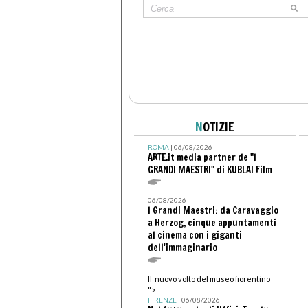
N
OTIZIE
ROMA
| 06/08/2026
ARTE.it media partner de "I
GRANDI MAESTRI" di KUBLAI Film
06/08/2026
I Grandi Maestri: da Caravaggio
a Herzog, cinque appuntamenti
al cinema con i giganti
dell'immaginario
Il nuovo volto del museo fiorentino
">
FIRENZE
| 06/08/2026