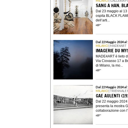
MILANO
| GALLERIA 
SANG A HAN. BL
Dal 23 maggio al 13 
ospita BLACK FLAME,
dell’arti...
Dal 22 Maggio 2024 al
MILANO
| MADE4ART
IMAGERIE DU MY
MADE4ART è lieto di 
Via Ciovasso 17 a Bre
di Milano, la mo...
Dal 22 Maggio 2024 al
MILANO
| TRIENNALE
GAE AULENTI (19
Dal 22 maggio 2024 
presenta la mostra G
collaborazione con l’