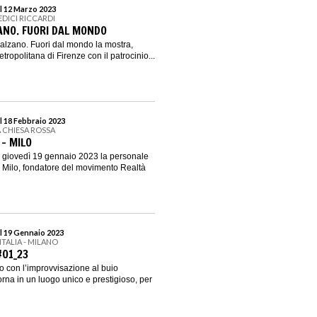
l 12 Marzo 2023
EDICI RICCARDI
ANO. FUORI DAL MONDO
 Balzano. Fuori dal mondo la mostra,
ropolitana di Firenze con il patrocinio...
l 18 Febbraio 2023
A CHIESA ROSSA
- MILO
o giovedì 19 gennaio 2023 la personale
no Milo, fondatore del movimento Realtà
l 19 Gennaio 2023
’ITALIA - MILANO
01_23
 con l’improvvisazione al buio
orna in un luogo unico e prestigioso, per