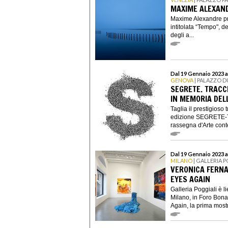
MAXIME ALEXAN
Maxime Alexandre pre
intitolata “Tempo", d
degli a...
Dal 19 Gennaio 2023 a
GENOVA
| PALAZZO 
SEGRETE. TRACCE
IN MEMORIA DELL
Taglia il prestigioso
edizione SEGRETE-Tra
rassegna d'Arte con
Dal 19 Gennaio 2023 a
MILANO
| GALLERIA 
VERONICA FERNA
EYES AGAIN
Galleria Poggiali è l
Milano, in Foro Bona
Again, la prima mostr