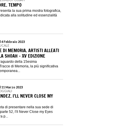
DRE. TEMPO
senta la sua prima mostra fotografica,
edicata alla solitudine ed essenzialità
l 4 Febbraio 2023
DUCALE
 DI MEMORIA. ARTISTI ALLEATI
A SHOAH - XV EDIZIONE
 traguardo della 15esima
cce di Memoria, la più significativa
temporanea...
l 11 Marzo 2023
POGGIALI
NDEZ. I’LL NEVER CLOSE MY
ieta di presentare nella sua sede di
parte 52, I’ll Never Close my Eyes
a p...