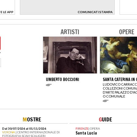
E LE APP
COMUNICATI STAMPA
>
ARTISTI
OPERE
UMBERTO BOCCIONI
SANTA CATERINA IN 
LUDOVICO CARRACC
COLLEZIONI COMUN
D'ARTE PALAZZO D'A
O COMUNALE
M
OSTRE
G
UIDE
Dal 30/07/2026 al 01/11/2026
FIRENZE
|
OPERA
VERONA
| CENTRO INTERNAZIONALE DI
Santa Lucia
FOTOGRAFIA SCAVI SCALIGERI