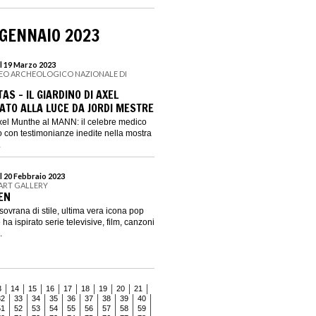
 GENNAIO 2023
l 19 Marzo 2023
SEO ARCHEOLOGICO NAZIONALE DI
S - IL GIARDINO DI AXEL
ATO ALLA LUCE DA JORDI MESTRE
Axel Munthe al MANN: il celebre medico
 con testimonianze inedite nella mostra
.
l 20 Febbraio 2023
ART GALLERY
EEN
ovrana di stile, ultima vera icona pop
ha ispirato serie televisive, film, canzoni
.
3
14
15
16
17
18
19
20
21
32
33
34
35
36
37
38
39
40
51
52
53
54
55
56
57
58
59