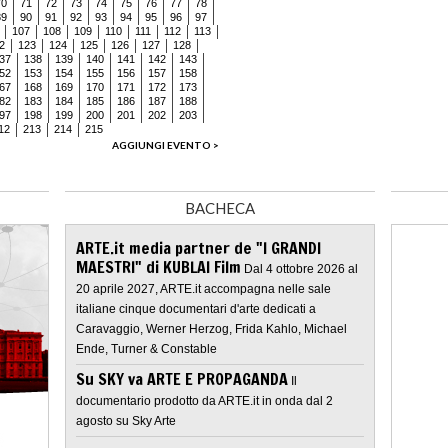
70
71
72
73
74
75
76
77
78
89
90
91
92
93
94
95
96
97
107
108
109
110
111
112
113
2
123
124
125
126
127
128
37
138
139
140
141
142
143
52
153
154
155
156
157
158
67
168
169
170
171
172
173
82
183
184
185
186
187
188
97
198
199
200
201
202
203
12
213
214
215
AGGIUNGI EVENTO >
BACHECA
ARTE.it media partner de "I GRANDI
MAESTRI" di KUBLAI Film
Dal 4 ottobre 2026 al
20 aprile 2027, ARTE.it accompagna nelle sale
italiane cinque documentari d'arte dedicati a
Caravaggio, Werner Herzog, Frida Kahlo, Michael
Ende, Turner & Constable
Su SKY va ARTE E PROPAGANDA
Il
documentario prodotto da ARTE.it in onda dal 2
agosto su Sky Arte