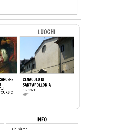
LUOGHI
CARCERE
CENACOLO DI
I
SANT’APOLLONIA
ALI
FIRENZE
CCURSIO
I
NFO
Chi siamo