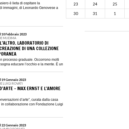
siero è lieta di ospitare la
23
24
25
di immagini, di Leonardo Genovese a
30
31
1
l 10 Febbraio 2023
NE MUDIMA
L’ALTRO. LABORATORIO DI
 CREAZIONE DI UNA COLLEZIONE
PORANEA
un processo graduale. Occorrono molti
 bisogna educare l’occhio e la mente. È un
l 19 Gennaio 2023
E LUIGI ROVATI
D’ARTE - MAX ERNST E L'AMORE
nversazioni d’arte”, curata dalla casa
i in collaborazione con Fondazione Luigi
l 22 Gennaio 2023
ALUMBO FOSSATI