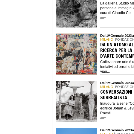
La galleria Studio Ma
personale Immagini 
cura di Claudio Ce...
Dal 19 Gennaio 2023 a
MILANO
| FONDAZIO
DA UN ATOMO AL
RICERCA PER LA
D’ARTE CONTEM
Collezionare arte è 
tentativi ed errori e
viag...
Dal 19 Gennaio 2023 a
MILANO
| FONDAZION
CONVERSAZIONI 
SURREALISTA
Inaugura la serie “Co
editrice Johan & Lev
Rovati....
Dal 19 Gennaio 2023 a
VENEZIA
| PALAZZO P