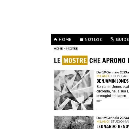
HOME
NOTIZIE
GUIDE
HOME
>
MOSTRE
LE
MOSTRE
CHE APRONO I
Dal 19 Gennaio 2023 a
MILANO
| LOOM GAL
BENJAMIN JONES.
Benjamin Jones scatta
circonda, nella sua 
immagini in bianco...
Dal 19 Gennaio 2023 a
MILANO
| STUDIO MA
LEONARDO GENOV