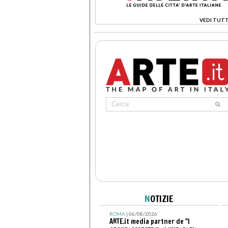
VEDI TUTT
>
N
OTIZIE
ROMA
| 06/08/2026
ARTE.it media partner de "I