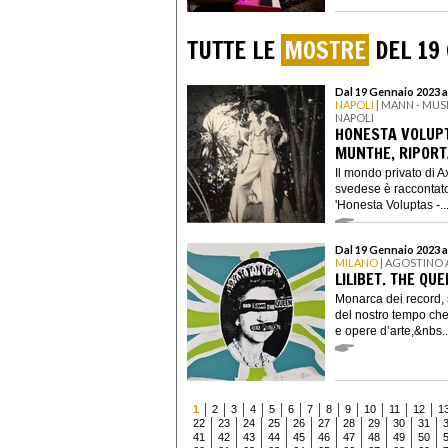
TUTTE LE
MOSTRE
DEL 19
Dal 19 Gennaio 2023 a
NAPOLI
| MANN - MU
NAPOLI
HONESTA VOLUPTA
MUNTHE, RIPORT
Il mondo privato di 
svedese è raccontato
'Honesta Voluptas -..
Dal 19 Gennaio 2023 a
MILANO
| AGOSTINO 
LILIBET. THE QU
Monarca dei record, s
del nostro tempo che 
e opere d’arte,&nbs..
1
2
3
4
5
6
7
8
9
10
11
12
1
22
23
24
25
26
27
28
29
30
31
41
42
43
44
45
46
47
48
49
50