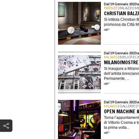
Dal 19 Gennaio 2023 a
FIRENZE
| PALAZZO M
CHRISTIAN BALZ
Si intitola Christian
promossa da Città Met
Dal 19 Gennaio 2023 a
MILANO
| BIBLIOTEC
MILANO/MOSTRE 
Si inaugura a Milan
dell’artista brescia
Permanente, ...
Dal 19 Gennaio 2023 a
MILANO
| GALLERIE D
OPEN MACHINE #
Torna l’appuntamento
di Vittorio Cosma e t
la prima volta...