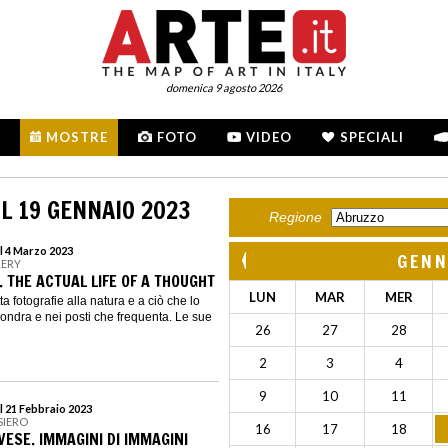
domenica 9 agosto 2026
MOSTRE
FOTO
VIDEO
SPECIALI
L 19 GENNAIO 2023
Regione
l 4 Marzo 2023
GENN
LERY
 THE ACTUAL LIFE OF A THOUGHT
LUN
MAR
MER
 fotografie alla natura e a ciò che lo
Londra e nei posti che frequenta. Le sue
26
27
28
2
3
4
9
10
11
l 21 Febbraio 2023
SIERO
16
17
18
ESE. IMMAGINI DI IMMAGINI