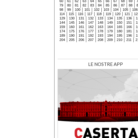
60
61
62
63
64
65
66
67
68
69
79
80
81
82
83
84
85
86
87
88
98
99
100
101
102
103
104
105
106
114
115
116
117
118
119
120
121
12
129
130
131
132
133
134
135
136
1
144
145
146
147
148
149
150
151
1
159
160
161
162
163
164
165
166
1
174
175
176
177
178
179
180
181
1
189
190
191
192
193
194
195
196
1
204
205
206
207
208
209
210
211
2
LE NOSTRE APP