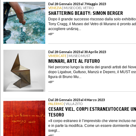
Dal 28 Gennaio 2023 al 7 Maggio 2023
VENEZIA
| MUSEO DEL VETRO
SHATTERING BEAUTY: SIMON BERGER
Dopo il grande successo riscosso dalla solo exhibitio
Tony Cragg, il Museo del Vetro di Murano è pronto ad
accogliere un&rsq...
Dal 28 Gennaio 2023 al 30 Aprile 2023
VIMERCATE
| MUSEO MUST
MUNARI, ARTE AL FUTURO
Nel percorso lungo la storia dei grandi artisti del Nov
dopo Ligabue, Guttuso, Manzù e Depero, il MUST oss
figura di Bruno Mu...
Dal 28 Gennaio 2023 al 4 Marzo 2023
PALERMO
| VILLA ZITO
CESARE VIEL. CORPI ESTRANEI/TOCCARE U
TESORO
«Il corpo estraneo è l’imprevisto che viene incluso ne
e in parte la modifica. Come un essere dormiente che
svegl...