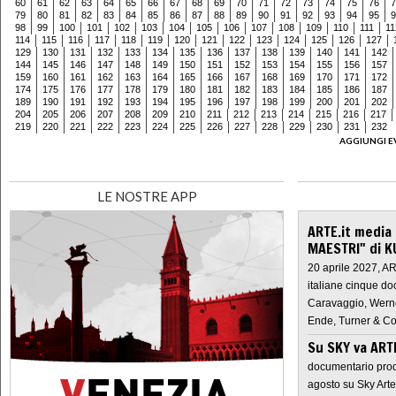
60
61
62
63
64
65
66
67
68
69
70
71
72
73
74
75
76
7
79
80
81
82
83
84
85
86
87
88
89
90
91
92
93
94
95
9
98
99
100
101
102
103
104
105
106
107
108
109
110
111
11
114
115
116
117
118
119
120
121
122
123
124
125
126
127
129
130
131
132
133
134
135
136
137
138
139
140
141
142
144
145
146
147
148
149
150
151
152
153
154
155
156
157
159
160
161
162
163
164
165
166
167
168
169
170
171
172
174
175
176
177
178
179
180
181
182
183
184
185
186
187
189
190
191
192
193
194
195
196
197
198
199
200
201
202
204
205
206
207
208
209
210
211
212
213
214
215
216
217
219
220
221
222
223
224
225
226
227
228
229
230
231
232
AGGIUNGI E
LE NOSTRE APP
ARTE.it media
MAESTRI" di K
20 aprile 2027, A
italiane cinque do
Caravaggio, Werne
Ende, Turner & Co
Su SKY va AR
documentario prod
agosto su Sky Arte