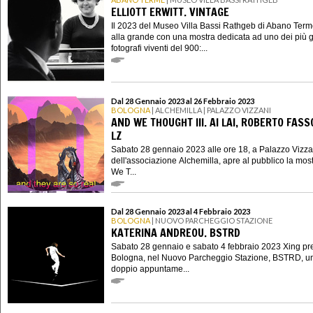
ELLIOTT ERWITT. VINTAGE
Il 2023 del Museo Villa Bassi Rathgeb di Abano Term
alla grande con una mostra dedicata ad uno dei più 
fotografi viventi del 900:...
Dal 28 Gennaio 2023 al 26 Febbraio 2023
BOLOGNA
| ALCHEMILLA | PALAZZO VIZZANI
AND WE THOUGHT III. AI LAI, ROBERTO FASS
LZ
Sabato 28 gennaio 2023 alle ore 18, a Palazzo Vizza
dell'associazione Alchemilla, apre al pubblico la mos
We T...
Dal 28 Gennaio 2023 al 4 Febbraio 2023
BOLOGNA
| NUOVO PARCHEGGIO STAZIONE
KATERINA ANDREOU. BSTRD
Sabato 28 gennaio e sabato 4 febbraio 2023 Xing pr
Bologna, nel Nuovo Parcheggio Stazione, BSTRD, u
doppio appuntame...