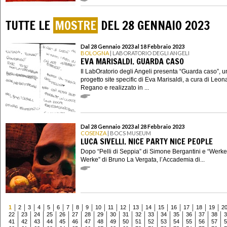
TUTTE LE
MOSTRE
DEL 28 GENNAIO 2023
Dal 28 Gennaio 2023 al 18 Febbraio 2023
BOLOGNA
| LABORATORIO DEGLI ANGELI
EVA MARISALDI. GUARDA CASO
Il LabOratorio degli Angeli presenta “Guarda caso”, u
progetto site specific di Eva Marisaldi, a cura di Leon
Regano e realizzato in ...
Dal 28 Gennaio 2023 al 28 Febbraio 2023
COSENZA
| BOCS MUSEUM
LUCA SIVELLI. NICE PARTY NICE PEOPLE
Dopo “Pelli di Seppia” di Simone Bergantini e “Werk
Werke” di Bruno La Vergata, l’Accademia di...
1
2
3
4
5
6
7
8
9
10
11
12
13
14
15
16
17
18
19
2
22
23
24
25
26
27
28
29
30
31
32
33
34
35
36
37
38
3
41
42
43
44
45
46
47
48
49
50
51
52
53
54
55
56
57
5