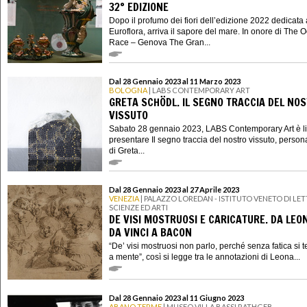
32° EDIZIONE
Dopo il profumo dei fiori dell’edizione 2022 dedicata 
Euroflora, arriva il sapore del mare. In onore di The 
Race – Genova The Gran...
Dal 28 Gennaio 2023 al 11 Marzo 2023
BOLOGNA
| LABS CONTEMPORARY ART
GRETA SCHÖDL. IL SEGNO TRACCIA DEL NO
VISSUTO
Sabato 28 gennaio 2023, LABS Contemporary Art è li
presentare Il segno traccia del nostro vissuto, person
di Greta...
Dal 28 Gennaio 2023 al 27 Aprile 2023
VENEZIA
| PALAZZO LOREDAN - ISTITUTO VENETO DI LET
SCIENZE ED ARTI
DE VISI MOSTRUOSI E CARICATURE. DA LE
DA VINCI A BACON
“De’ visi mostruosi non parlo, perché senza fatica si
a mente”, così si legge tra le annotazioni di Leona...
Dal 28 Gennaio 2023 al 11 Giugno 2023
ABANO TERME
| MUSEO VILLA BASSI RATHGEB