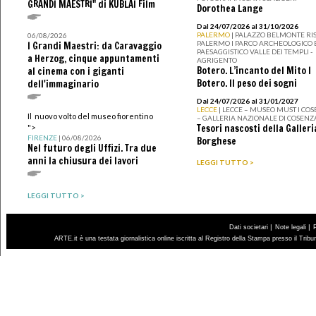
GRANDI MAESTRI" di KUBLAI Film
Dorothea Lange
Dal 24/07/2026 al 31/10/2026
PALERMO
| PALAZZO BELMONTE RIS
06/08/2026
PALERMO I PARCO ARCHEOLOGICO 
I Grandi Maestri: da Caravaggio
PAESAGGISTICO VALLE DEI TEMPLI -
a Herzog, cinque appuntamenti
AGRIGENTO
Botero. L’incanto del Mito I
al cinema con i giganti
Botero. Il peso dei sogni
dell'immaginario
Dal 24/07/2026 al 31/01/2027
LECCE
| LECCE – MUSEO MUST I CO
Il nuovo volto del museo fiorentino
– GALLERIA NAZIONALE DI COSENZ
Tesori nascosti della Galleri
">
FIRENZE
| 06/08/2026
Borghese
Nel futuro degli Uffizi. Tra due
anni la chiusura dei lavori
LEGGI TUTTO >
LEGGI TUTTO >
|
|
Dati societari
Note legali
ARTE.it è una testata giornalistica online iscritta al Registro della Stampa presso il Trib