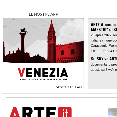
LE NOSTRE APP
ARTE.it media
MAESTRI" di K
20 aprile 2027, A
italiane cinque do
Caravaggio, Werne
Ende, Turner & Co
Su SKY va AR
documentario prod
agosto su Sky Arte
VEDI TUTTE LE APP
>