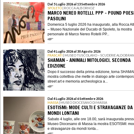
Dal 5 Luglio 2026 al 13 Settembre 2026
SPOLETO
| ROCCA ALBORNOZ
MARCO NEREO ROTELLI. PPP – POUND POES
PASOLINI
Domenica 5 luglio 2026 ha inaugurato, alla Rocca A
– Museo Nazionale del Ducato di Spoleto, la mostra
personale di Marco Nereo Rotelli PP...
Dal 4 Luglio 2026 al 30 Agosto 2026
FRASCATI
| MUSEO TUSCOLANO – SCUDERIE ALDOBRAN
SHAMAN - ANIMALI MITOLOGICI. SECONDA
EDIZIONE
Dopo il successo della prima edizione, torna SHAMA
mostra collettiva che mette in dialogo arte contempo
street art e memoria archeologica a...
Dal 4 Luglio 2026 al 6 Settembre 2026
MASSA
| MUSEO DIOCESANO DI MASSA
ESOTISMI: MODE CULTI E STRAVAGANZE DA
MONDI LONTANI
Sabato 4 luglio, alle ore 18.00, sarà inaugurata presso
Museo Diocesano di Massa la mostra ESOTISMI: mod
e stravaganze da mondi lonta...