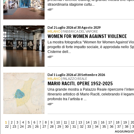
straordinaria stagione cultu...
Dal 2 Luglio 2026 al 30 Agosto 2029
MILANO
| FABBRICA DEL VAPORE
WOMEN FOR WOMEN AGAINST VIOLENCE
La mostra fotografica “Women for Women Against Vio
progetto di forte impatto sociale, è approdata nello S
Cisterne dell...
Dal 1 Luglio 2026 al 20 Settembre 2026
MILANO
| PALAZZO REALE
MARIO RACITI. OPERE 1952-2025
Una grande mostra a Palazzo Reale ripercorre l’inter
itinerario artistico di Mario Raciti, celebrando il lega
profondo tra l’artista e ...
1
2
3
4
5
6
7
8
9
10
11
12
13
14
15
16
17
18
19
2
22
23
24
25
26
27
28
29
30
31
32
33
34
35
36
37
38
3
AGGIUNGI E