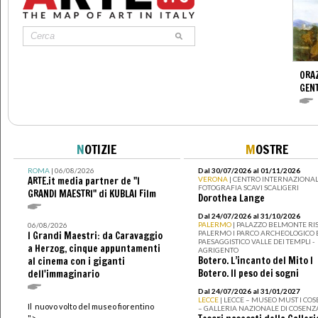
ORAZ
GENT
N
OTIZIE
M
OSTRE
ROMA
| 06/08/2026
Dal 30/07/2026 al 01/11/2026
ARTE.it media partner de "I
VERONA
| CENTRO INTERNAZIONAL
FOTOGRAFIA SCAVI SCALIGERI
GRANDI MAESTRI" di KUBLAI Film
Dorothea Lange
Dal 24/07/2026 al 31/10/2026
PALERMO
| PALAZZO BELMONTE RIS
06/08/2026
PALERMO I PARCO ARCHEOLOGICO 
I Grandi Maestri: da Caravaggio
PAESAGGISTICO VALLE DEI TEMPLI -
a Herzog, cinque appuntamenti
AGRIGENTO
Botero. L’incanto del Mito I
al cinema con i giganti
Botero. Il peso dei sogni
dell'immaginario
Dal 24/07/2026 al 31/01/2027
LECCE
| LECCE – MUSEO MUST I CO
Il nuovo volto del museo fiorentino
– GALLERIA NAZIONALE DI COSENZ
">