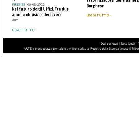
Tesori nascosti della Galleri
FIRENZE
| 06/08/2026
Borghese
Nel futuro degli Uffizi. Tra due
anni la chiusura dei lavori
LEGGI TUTTO >
LEGGI TUTTO >
|
|
Dati societari
Note legali
ARTE.it è una testata giornalistica online iscritta al Registro della Stampa presso il Trib