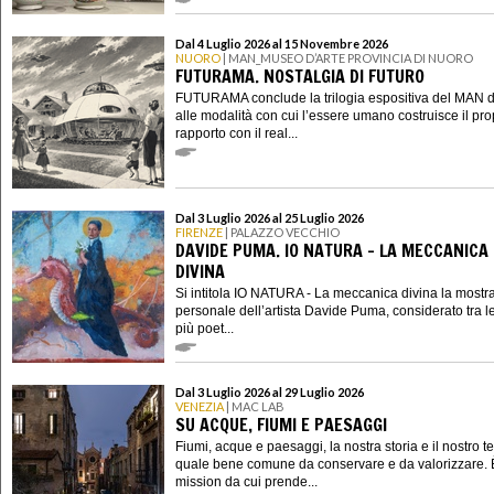
Dal 4 Luglio 2026 al 15 Novembre 2026
NUORO
| MAN_MUSEO D’ARTE PROVINCIA DI NUORO
FUTURAMA. NOSTALGIA DI FUTURO
FUTURAMA conclude la trilogia espositiva del MAN 
alle modalità con cui l’essere umano costruisce il pro
rapporto con il real...
Dal 3 Luglio 2026 al 25 Luglio 2026
FIRENZE
| PALAZZO VECCHIO
DAVIDE PUMA. IO NATURA - LA MECCANICA
DIVINA
Si intitola IO NATURA - La meccanica divina la mostr
personale dell’artista Davide Puma, considerato tra l
più poet...
Dal 3 Luglio 2026 al 29 Luglio 2026
VENEZIA
| MAC LAB
SU ACQUE, FIUMI E PAESAGGI
Fiumi, acque e paesaggi, la nostra storia e il nostro ter
quale bene comune da conservare e da valorizzare. 
mission da cui prende...