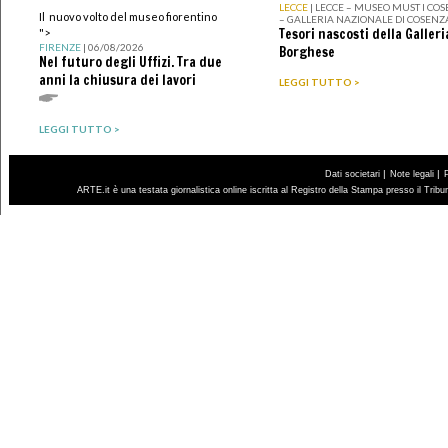
LECCE
| LECCE – MUSEO MUST I CO
Il nuovo volto del museo fiorentino
– GALLERIA NAZIONALE DI COSENZ
Tesori nascosti della Galleri
">
FIRENZE
| 06/08/2026
Borghese
Nel futuro degli Uffizi. Tra due
anni la chiusura dei lavori
LEGGI TUTTO >
LEGGI TUTTO >
|
|
Dati societari
Note legali
ARTE.it è una testata giornalistica online iscritta al Registro della Stampa presso il Trib