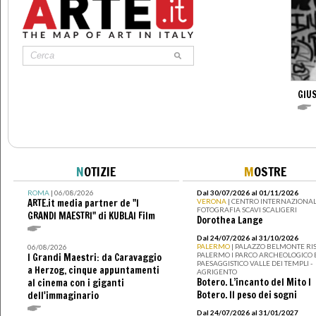
GIU
N
OTIZIE
M
OSTRE
ROMA
| 06/08/2026
Dal 30/07/2026 al 01/11/2026
ARTE.it media partner de "I
VERONA
| CENTRO INTERNAZIONAL
FOTOGRAFIA SCAVI SCALIGERI
GRANDI MAESTRI" di KUBLAI Film
Dorothea Lange
Dal 24/07/2026 al 31/10/2026
PALERMO
| PALAZZO BELMONTE RIS
06/08/2026
PALERMO I PARCO ARCHEOLOGICO 
I Grandi Maestri: da Caravaggio
PAESAGGISTICO VALLE DEI TEMPLI -
a Herzog, cinque appuntamenti
AGRIGENTO
Botero. L’incanto del Mito I
al cinema con i giganti
Botero. Il peso dei sogni
dell'immaginario
Dal 24/07/2026 al 31/01/2027