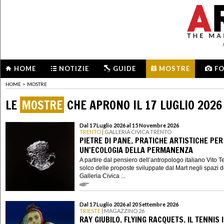
HOME
NOTIZIE
GUIDE
MOSTRE
F
HOME
>
MOSTRE
LE
MOSTRE
CHE APRONO IL 17 LUGLIO 2026
Dal 17 Luglio 2026 al 15 Novembre 2026
TRENTO
| GALLERIA CIVICA TRENTO
PIETRE DI PANE. PRATICHE ARTISTICHE PER
UN'ECOLOGIA DELLA PERMANENZA
A partire dal pensiero dell’antropologo italiano Vito Te
solco delle proposte sviluppate dal Mart negli spazi d
Galleria Civica ...
Dal 17 Luglio 2026 al 20 Settembre 2026
TRIESTE
| MAGAZZINO 26
RAY GIUBILO. FLYING RACQUETS. IL TENNIS 