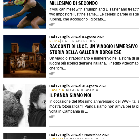
MILLESIMO DI SECONDO
If you can meet with Triumph and Disaster and treat 
two impostors just the same... Le celebri parole di R
Kipling, che accolgono i giocato...
Dal 17 Luglio 2026 al 8 Agosto 2026
ROMA
| GALLERIA BORGHESE
RACCONTI DI LUCE. UN VIAGGIO IMMERSIVO
STORIA DELLA GALLERIA BORGHESE
Un viaggio straordinario e immersivo nella storia di u
luoghi più iconici dell’arte italiana, l’inedito videoma
che torn...
Dal 17 Luglio 2026 al 31 Agosto 2026
CASERTA
| REGGIA DI CASERTA
IL PANDA SIAMO NOI
In occasione del 60esimo anniversario del WWF Italia
mostra fotografica “Il Panda siamo noi” arriva per la 
volta in Campania in ...
Dal 17 Luglio 2026 al 1 Novembre 2026
BRESCIA
| MUSEO DI SANTA GIULIA