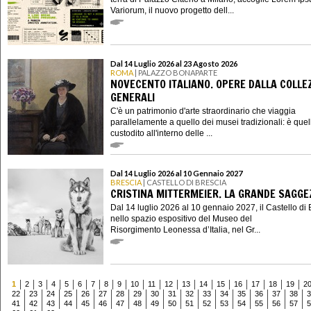
Variorum, il nuovo progetto dell...
Dal 14 Luglio 2026 al 23 Agosto 2026
ROMA
| PALAZZO BONAPARTE
NOVECENTO ITALIANO. OPERE DALLA COLLE
GENERALI
C'è un patrimonio d'arte straordinario che viaggia
parallelamente a quello dei musei tradizionali: è quel
custodito all'interno delle ...
Dal 14 Luglio 2026 al 10 Gennaio 2027
BRESCIA
| CASTELLO DI BRESCIA
CRISTINA MITTERMEIER. LA GRANDE SAGGE
Dal 14 luglio 2026 al 10 gennaio 2027, il Castello di 
nello spazio espositivo del Museo del
Risorgimento Leonessa d’Italia, nel Gr...
1
2
3
4
5
6
7
8
9
10
11
12
13
14
15
16
17
18
19
2
22
23
24
25
26
27
28
29
30
31
32
33
34
35
36
37
38
3
41
42
43
44
45
46
47
48
49
50
51
52
53
54
55
56
57
5