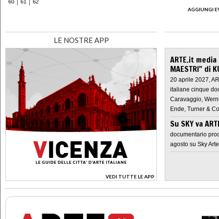
60
61
62
AGGIUNGI E
LE NOSTRE APP
ARTE.it media
MAESTRI" di K
20 aprile 2027, A
italiane cinque do
Caravaggio, Werne
Ende, Turner & Co
Su SKY va AR
documentario prod
agosto su Sky Arte
VEDI TUTTE LE APP
>