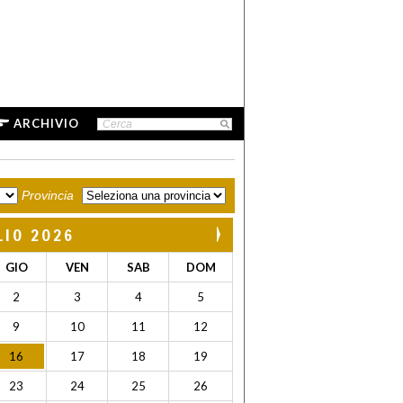
ARCHIVIO
Provincia
LIO 2026
GIO
VEN
SAB
DOM
2
3
4
5
9
10
11
12
16
17
18
19
23
24
25
26