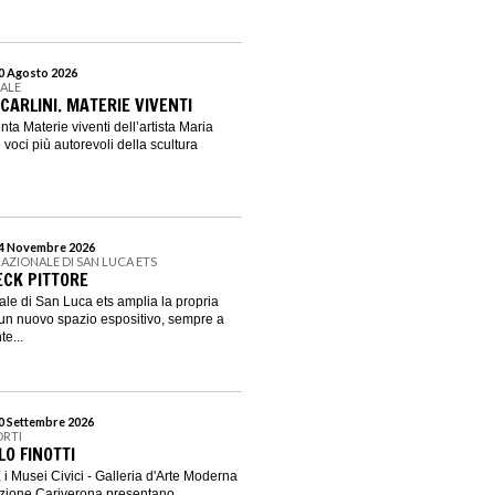
30 Agosto 2026
EALE
CARLINI. MATERIE VIVENTI
a Materie viventi dell’artista Maria
le voci più autorevoli della scultura
 14 Novembre 2026
AZIONALE DI SAN LUCA ETS
BECK PITTORE
le di San Luca ets amplia la propria
n un nuovo spazio espositivo, sempre a
e...
20 Settembre 2026
ORTI
LO FINOTTI
i Musei Civici - Galleria d'Arte Moderna
azione Cariverona presentano