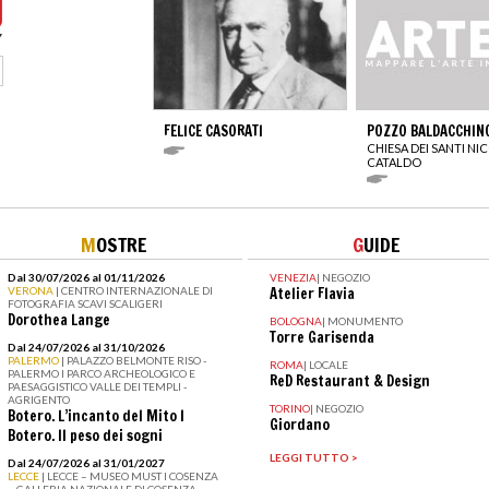
FELICE CASORATI
POZZO BALDACCHIN
CHIESA DEI SANTI NI
CATALDO
M
OSTRE
G
UIDE
Dal 30/07/2026 al 01/11/2026
VENEZIA
|
NEGOZIO
VERONA
| CENTRO INTERNAZIONALE DI
Atelier Flavia
FOTOGRAFIA SCAVI SCALIGERI
Dorothea Lange
BOLOGNA
|
MONUMENTO
Torre Garisenda
Dal 24/07/2026 al 31/10/2026
PALERMO
| PALAZZO BELMONTE RISO -
ROMA
|
LOCALE
PALERMO I PARCO ARCHEOLOGICO E
ReD Restaurant & Design
PAESAGGISTICO VALLE DEI TEMPLI -
AGRIGENTO
TORINO
|
NEGOZIO
Botero. L’incanto del Mito I
Giordano
Botero. Il peso dei sogni
LEGGI TUTTO >
Dal 24/07/2026 al 31/01/2027
LECCE
| LECCE – MUSEO MUST I COSENZA
– GALLERIA NAZIONALE DI COSENZA