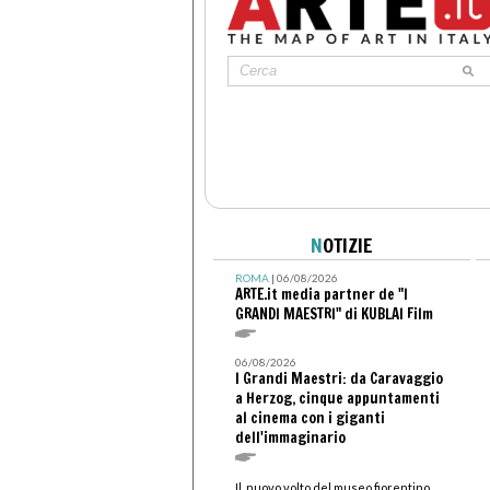
N
OTIZIE
ROMA
| 06/08/2026
ARTE.it media partner de "I
GRANDI MAESTRI" di KUBLAI Film
06/08/2026
I Grandi Maestri: da Caravaggio
a Herzog, cinque appuntamenti
al cinema con i giganti
dell'immaginario
Il nuovo volto del museo fiorentino