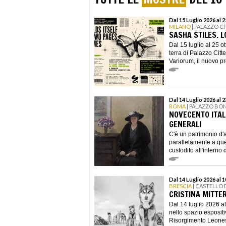
Dal 15 Luglio 2026 al 
MILANO
| PALAZZO C
SASHA STILES. 
Dal 15 luglio al 25 o
terra di Palazzo Cit
Variorum, il nuovo pro
Dal 14 Luglio 2026 al 
ROMA
| PALAZZO BO
NOVECENTO ITAL
GENERALI
C'è un patrimonio d'a
parallelamente a quel
custodito all'interno d
Dal 14 Luglio 2026 al 
BRESCIA
| CASTELLO 
CRISTINA MITTE
Dal 14 luglio 2026 al
nello spazio esposit
Risorgimento Leonessa