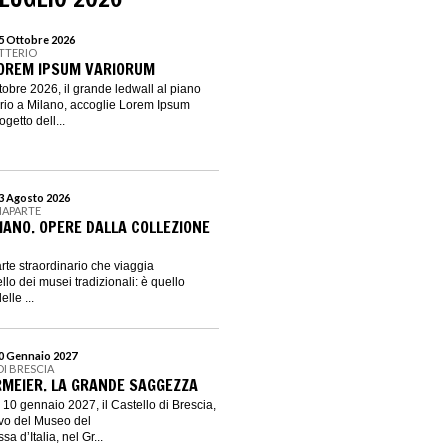
25 Ottobre 2026
ITTERIO
LOREM IPSUM VARIORUM
ttobre 2026, il grande ledwall al piano
terio a Milano, accoglie Lorem Ipsum
getto dell...
23 Agosto 2026
NAPARTE
IANO. OPERE DALLA COLLEZIONE
rte straordinario che viaggia
lo dei musei tradizionali: è quello
elle ...
10 Gennaio 2027
DI BRESCIA
RMEIER. LA GRANDE SAGGEZZA
 10 gennaio 2027, il Castello di Brescia,
ivo del Museo del
 d’Italia, nel Gr...