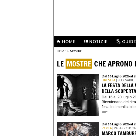
HOME
NOTIZIE
GUIDE
HOME
>
MOSTRE
LE
MOSTRE
CHE APRONO I
Dal 16 Luglio 2026 al 
BRESCIA
| SEDI VARIE
LA FESTA DELLA 
DELLA SCOPERTA
Dal 16 al 20 luglio 2
Bicentenario del ritr
festa indimenticabile 
Dal 16 Luglio 2026 al 
ROMA
| PALAZZO BO
MARCO TAMBURR