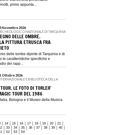
otti, primo appunta...
 15 Novembre 2026
ARCHEOLOGICO NAZIONALE DI TARQUINIA
REGNO DELLE OMBRE.
LA PITTURA ETRUSCA FRA
IETO
onio delle tombe dipinte di Tarquinia e di
 le caratteristiche specifiche e
dio dei rapp...
11 Ottobre 2026
NTERNAZIONALE E BIBLIOTECA DELLA
TOUR. LE FOTO DI TORLEIF
AGIC TOUR DEL 1986
 Italia, Bologna e il Museo della Musica
3
14
15
16
17
18
19
20
21
32
33
34
35
36
37
38
39
40
51
52
53
54