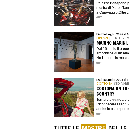
Palazzo Bonaparte p
mostra di Marco Tamb
a Caravaggio.Oltre ..
Dal 16 Luglio 2026 al 
FIRENZE
| FORTE BEL
MARINO MARINI.
Dal 16 luglio il prog
arricchisce di un nuo
No Heroes, la mostra 
Dal 16 Luglio 2026 al
CORTONA
| SEDI VARI
CORTONA ON THE
COUNTRY
Tornare a guardare c
Riconoscere i segni 
anche le più impercett
TUTTE LE
MOSTRE
DEL 16 