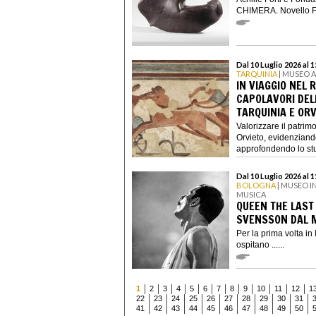
CHIMERA. Novello Fin
Dal 10 Luglio 2026 al
TARQUINIA
| MUSEO 
IN VIAGGIO NEL 
CAPOLAVORI DEL
TARQUINIA E ORV
Valorizzare il patrim
Orvieto, evidenziando
approfondendo lo stu
Dal 10 Luglio 2026 al 
BOLOGNA
| MUSEO I
MUSICA
QUEEN THE LAST 
SVENSSON DAL M
Per la prima volta in
ospitano ......
1
2
3
4
5
6
7
8
9
10
11
12
1
22
23
24
25
26
27
28
29
30
31
41
42
43
44
45
46
47
48
49
50