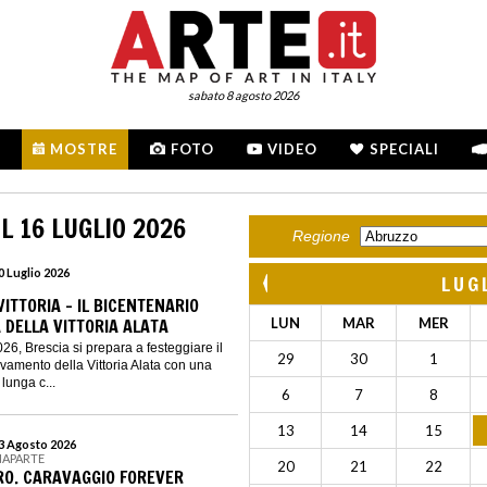
sabato 8 agosto 2026
MOSTRE
FOTO
VIDEO
SPECIALI
L 16 LUGLIO 2026
Regione
20 Luglio 2026
LUG
VITTORIA – IL BICENTENARIO
 DELLA VITTORIA ALATA
LUN
MAR
MER
026, Brescia si prepara a festeggiare il
29
30
1
ovamento della Vittoria Alata con una
lunga c...
6
7
8
13
14
15
23 Agosto 2026
NAPARTE
20
21
22
O. CARAVAGGIO FOREVER