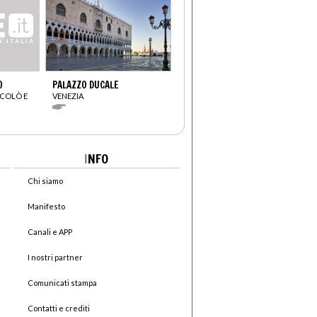
O
PALAZZO DUCALE
CCOLÒ E
VENEZIA
I
NFO
Chi siamo
Manifesto
Canali e APP
I nostri partner
Comunicati stampa
Contatti e crediti