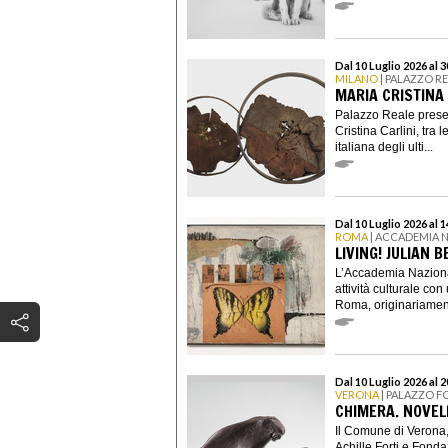
Dal 10 Luglio 2026 al 
MILANO
| PALAZZO R
MARIA CRISTINA 
Palazzo Reale present
Cristina Carlini, tra 
italiana degli ulti...
Dal 10 Luglio 2026 al
ROMA
| ACCADEMIA N
LIVING! JULIAN 
L’Accademia Naziona
attività culturale co
Roma, originariament
Dal 10 Luglio 2026 al 
VERONA
| PALAZZO F
CHIMERA. NOVEL
Il Comune di Verona, 
Achille Forti e Fond