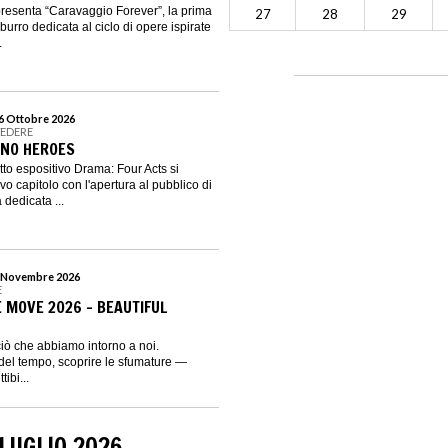
resenta “Caravaggio Forever”, la prima
27
28
29
urro dedicata al ciclo di opere ispirate
.
16 Ottobre 2026
VEDERE
 NO HEROES
etto espositivo Drama: Four Acts si
vo capitolo con l'apertura al pubblico di
dedicata ...
 1 Novembre 2026
E
 MOVE 2026 - BEAUTIFUL
iò che abbiamo intorno a noi.
del tempo, scoprire le sfumature —
ibi...
LUGLIO 2026