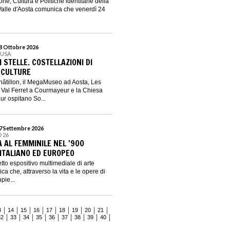
one, Cultura e Politiche identitarie della
lle d'Aosta comunica che venerdì 24
18 Ottobre 2026
FUSA
I STELLE. COSTELLAZIONI DI
 CULTURE
âtillon, il MegaMuseo ad Aosta, Les
 Val Ferret a Courmayeur e la Chiesa
r ospitano So...
27 Settembre 2026
 26
A AL FEMMINILE NEL '900
ITALIANO ED EUROPEO
tto espositivo multimediale di arte
ca che, attraverso la vita e le opere di
pie...
3
14
15
16
17
18
19
20
21
32
33
34
35
36
37
38
39
40