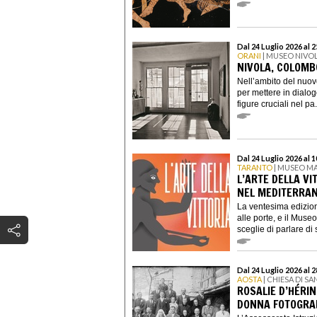
Dal 24 Luglio 2026 al 
ORANI
| MUSEO NIVO
NIVOLA, COLOMB
Nell’ambito del nuov
per mettere in dialo
figure cruciali nel pa.
Dal 24 Luglio 2026 al 
TARANTO
| MUSEO M
L’ARTE DELLA VI
NEL MEDITERRA
La ventesima edizion
alle porte, e il Muse
sceglie di parlare di s
Dal 24 Luglio 2026 al 
AOSTA
| CHIESA DI S
ROSALIE D’HÉRIN
DONNA FOTOGRAF