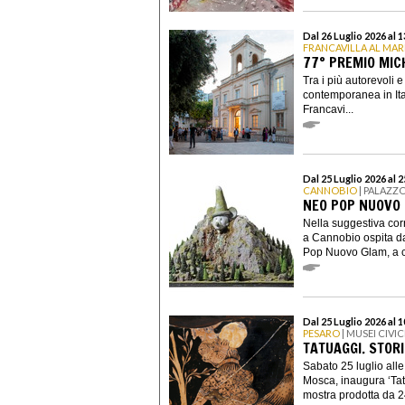
Dal 26 Luglio 2026 al 
FRANCAVILLA AL MAR
77° PREMIO MIC
Tra i più autorevoli 
contemporanea in Ital
Francavi...
Dal 25 Luglio 2026 al 
CANNOBIO
| PALAZZO
NEO POP NUOVO
Nella suggestiva co
a Cannobio ospita da
Pop Nuovo Glam, a cu
Dal 25 Luglio 2026 al 
PESARO
| MUSEI CIVI
TATUAGGI. STOR
Sabato 25 luglio alle
Mosca, inaugura ‘Tat
mostra prodotta da 2