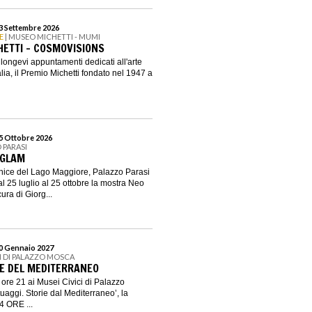
13 Settembre 2026
E
| MUSEO MICHETTI - MUMI
HETTI - COSMOVISIONS
e longevi appuntamenti dedicati all'arte
ia, il Premio Michetti fondato nel 1947 a
25 Ottobre 2026
 PARASI
 GLAM
rnice del Lago Maggiore, Palazzo Parasi
l 25 luglio al 25 ottobre la mostra Neo
ra di Giorg...
10 Gennaio 2027
CI DI PALAZZO MOSCA
IE DEL MEDITERRANEO
 ore 21 ai Musei Civici di Palazzo
uaggi. Storie dal Mediterraneo’, la
4 ORE ...