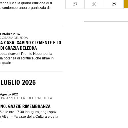
prende il via la quarta edizione di 8
27
28
29
te contemporanea organizzata d...
4 Ottobre 2026
O GRAZIA DELEDDA
LA CASA. GAVINO CLEMENTE E LO
DI GRAZIA DELEDDA
dda riceve il Premio Nobel per la
a potenza di scrittrice, che ritrae in
a quale...
 LUGLIO 2026
7 Agosto 2026
I - PALAZZO DELLA CULTURA E DELLA
NO. GAZZIE RIMEMBRANZA
6 alle ore 17.30 inaugura, negli spazi
a Altieri - Palazzo della Cultura e della
.