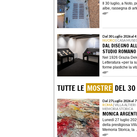
Il 30 luglio, a Noto, 
albe, rassegna di ar
Dal 30 Luglio 2026 al 
NUORO
| CASA MUSE
DAL DISEGNO AL
STUDIO ROMANO 
Nel 1926 Grazia Dele
Letteratura «per la su
forme plastiche la vit
TUTTE LE
MOSTRE
DEL 30
Dal 27 Luglio 2026 al 
ROMA
| VILLA ALTIER
MEMORIA STORICA
MONICA ARGENTI
Lunedì 27 luglio 202
della prestigiosa Vill
Memoria Storica, la ..