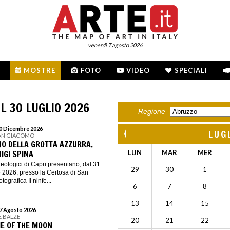
venerdì 7 agosto 2026
MOSTRE
FOTO
VIDEO
SPECIALI
L 30 LUGLIO 2026
Regione
 20 Dicembre 2026
LUG
SAN GIACOMO
NO DELLA GROTTA AZZURRA.
UIGI SPINA
LUN
MAR
MER
heologici di Capri presentano, dal 31
29
30
1
e 2026, presso la Certosa di San
ografica Il ninfe...
6
7
8
13
14
15
27 Agosto 2026
E BALZE
20
21
22
ME OF THE MOON