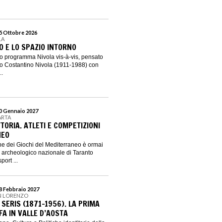
25 Ottobre 2026
LA
O E LO SPAZIO INTORNO
o programma Nivola vis-à-vis, pensato
go Costantino Nivola (1911-1988) con
..
10 Gennaio 2027
ARTA
TTORIA. ATLETI E COMPETIZIONI
NEO
e dei Giochi del Mediterraneo è ormai
o archeologico nazionale di Taranto
port ...
28 Febbraio 2027
AN LORENZO
 SERIS (1871-1956). LA PRIMA
A IN VALLE D’AOSTA