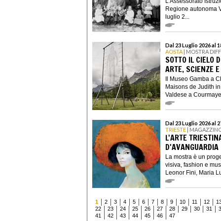
L’Assessorato Istruzi
Regione autonoma Va
luglio 2...
Dal 23 Luglio 2026 al 
AOSTA
| MOSTRA DIF
SOTTO IL CIELO D
ARTE, SCIENZE E
Il Museo Gamba a Ch
Maisons de Judith in
Valdese a Courmayeu
Dal 23 Luglio 2026 al 
TRIESTE
| MAGAZZINO
L'ARTE TRIESTIN
D'AVANGUARDIA 
La mostra è un proge
visiva, fashion e musi
Leonor Fini, Maria Lu
1
2
3
4
5
6
7
8
9
10
11
12
1
22
23
24
25
26
27
28
29
30
31
41
42
43
44
45
46
47