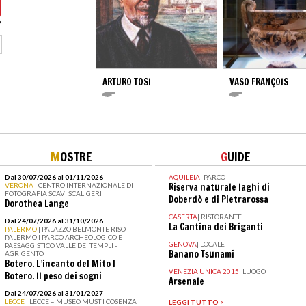
ARTURO TOSI
VASO FRANÇOIS
M
OSTRE
G
UIDE
Dal 30/07/2026 al 01/11/2026
AQUILEIA
|
PARCO
VERONA
| CENTRO INTERNAZIONALE DI
Riserva naturale laghi di
FOTOGRAFIA SCAVI SCALIGERI
Doberdò e di Pietrarossa
Dorothea Lange
CASERTA
|
RISTORANTE
Dal 24/07/2026 al 31/10/2026
La Cantina dei Briganti
PALERMO
| PALAZZO BELMONTE RISO -
PALERMO I PARCO ARCHEOLOGICO E
GENOVA
|
LOCALE
PAESAGGISTICO VALLE DEI TEMPLI -
Banano Tsunami
AGRIGENTO
Botero. L’incanto del Mito I
VENEZIA UNICA 2015
|
LUOGO
Botero. Il peso dei sogni
Arsenale
Dal 24/07/2026 al 31/01/2027
LECCE
| LECCE – MUSEO MUST I COSENZA
LEGGI TUTTO >