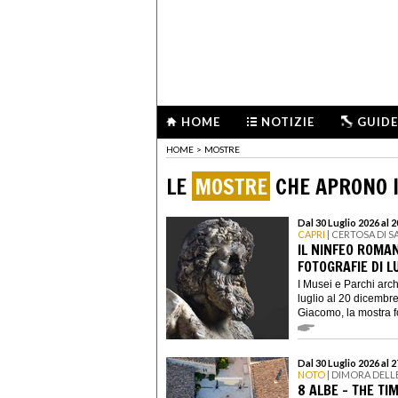
HOME
NOTIZIE
GUIDE
HOME
>
MOSTRE
LE
MOSTRE
CHE APRONO I
Dal 30 Luglio 2026 al
CAPRI
| CERTOSA DI 
IL NINFEO ROMA
FOTOGRAFIE DI L
I Musei e Parchi arc
luglio al 20 dicembr
Giacomo, la mostra fot
Dal 30 Luglio 2026 al 
NOTO
| DIMORA DELL
8 ALBE - THE TI