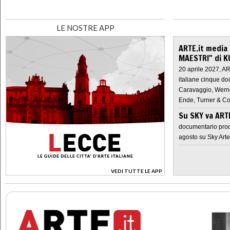
LE NOSTRE APP
ARTE.it media
MAESTRI" di K
20 aprile 2027, A
italiane cinque do
Caravaggio, Werne
Ende, Turner & Co
Su SKY va AR
documentario prod
agosto su Sky Arte
VEDI TUTTE LE APP
>