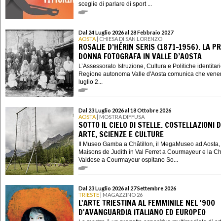
sceglie di parlare di sport ...
Dal 24 Luglio 2026 al 28 Febbraio 2027
AOSTA
| CHIESA DI SAN LORENZO
ROSALIE D’HÉRIN SERIS (1871-1956). LA P
DONNA FOTOGRAFA IN VALLE D’AOSTA
L’Assessorato Istruzione, Cultura e Politiche identitari
Regione autonoma Valle d'Aosta comunica che vener
luglio 2...
Dal 23 Luglio 2026 al 18 Ottobre 2026
AOSTA
| MOSTRA DIFFUSA
SOTTO IL CIELO DI STELLE. COSTELLAZIONI D
ARTE, SCIENZE E CULTURE
Il Museo Gamba a Châtillon, il MegaMuseo ad Aosta,
Maisons de Judith in Val Ferret a Courmayeur e la C
Valdese a Courmayeur ospitano So...
Dal 23 Luglio 2026 al 27 Settembre 2026
TRIESTE
| MAGAZZINO 26
L'ARTE TRIESTINA AL FEMMINILE NEL '900
D'AVANGUARDIA ITALIANO ED EUROPEO