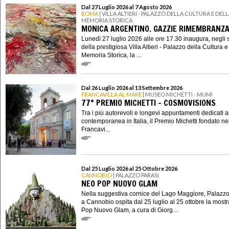
Dal 27 Luglio 2026 al 7 Agosto 2026
ROMA
| VILLA ALTIERI - PALAZZO DELLA CULTURA E DEL
MEMORIA STORICA
MONICA ARGENTINO. GAZZIE RIMEMBRANZ
Lunedì 27 luglio 2026 alle ore 17.30 inaugura, negli 
della prestigiosa Villa Altieri - Palazzo della Cultura e
Memoria Storica, la ...
Dal 26 Luglio 2026 al 13 Settembre 2026
FRANCAVILLA AL MARE
| MUSEO MICHETTI - MUMI
77° PREMIO MICHETTI - COSMOVISIONS
Tra i più autorevoli e longevi appuntamenti dedicati al
contemporanea in Italia, il Premio Michetti fondato n
Francavi...
Dal 25 Luglio 2026 al 25 Ottobre 2026
CANNOBIO
| PALAZZO PARASI
NEO POP NUOVO GLAM
Nella suggestiva cornice del Lago Maggiore, Palazzo
a Cannobio ospita dal 25 luglio al 25 ottobre la most
Pop Nuovo Glam, a cura di Giorg...