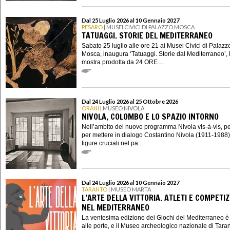
Dal 25 Luglio 2026 al 10 Gennaio 2027
PESARO
| MUSEI CIVICI DI PALAZZO MOSCA
TATUAGGI. STORIE DEL MEDITERRANEO
Sabato 25 luglio alle ore 21 ai Musei Civici di Palazz
Mosca, inaugura ‘Tatuaggi. Storie dal Mediterraneo’, 
mostra prodotta da 24 ORE ...
Dal 24 Luglio 2026 al 25 Ottobre 2026
ORANI
| MUSEO NIVOLA
NIVOLA, COLOMBO E LO SPAZIO INTORNO
Nell’ambito del nuovo programma Nivola vis-à-vis, p
per mettere in dialogo Costantino Nivola (1911-1988
figure cruciali nel pa...
Dal 24 Luglio 2026 al 10 Gennaio 2027
TARANTO
| MUSEO MARTA
L’ARTE DELLA VITTORIA. ATLETI E COMPETIZ
NEL MEDITERRANEO
La ventesima edizione dei Giochi del Mediterraneo è
alle porte, e il Museo archeologico nazionale di Tara