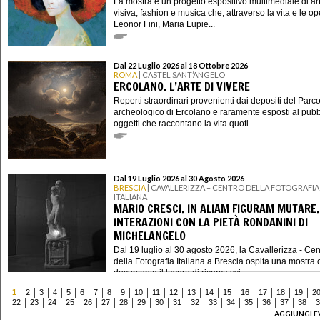
La mostra è un progetto espositivo multimediale di ar
visiva, fashion e musica che, attraverso la vita e le op
Leonor Fini, Maria Lupie...
Dal 22 Luglio 2026 al 18 Ottobre 2026
ROMA
| CASTEL SANT’ANGELO
ERCOLANO. L’ARTE DI VIVERE
Reperti straordinari provenienti dai depositi del Parc
archeologico di Ercolano e raramente esposti al pubb
oggetti che raccontano la vita quoti...
Dal 19 Luglio 2026 al 30 Agosto 2026
BRESCIA
| CAVALLERIZZA – CENTRO DELLA FOTOGRAFIA
ITALIANA
MARIO CRESCI. IN ALIAM FIGURAM MUTARE.
INTERAZIONI CON LA PIETÀ RONDANINI DI
MICHELANGELO
Dal 19 luglio al 30 agosto 2026, la Cavallerizza - Cen
della Fotografia Italiana a Brescia ospita una mostra 
documenta il lavoro di ricerca svi...
1
2
3
4
5
6
7
8
9
10
11
12
13
14
15
16
17
18
19
2
22
23
24
25
26
27
28
29
30
31
32
33
34
35
36
37
38
3
AGGIUNGI E