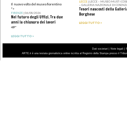
LECCE
| LECCE – MUSEO MUST I CO
Il nuovo volto del museo fiorentino
– GALLERIA NAZIONALE DI COSENZ
Tesori nascosti della Galleri
">
FIRENZE
| 06/08/2026
Borghese
Nel futuro degli Uffizi. Tra due
anni la chiusura dei lavori
LEGGI TUTTO >
LEGGI TUTTO >
|
|
Dati societari
Note legali
ARTE.it è una testata giornalistica online iscritta al Registro della Stampa presso il Trib