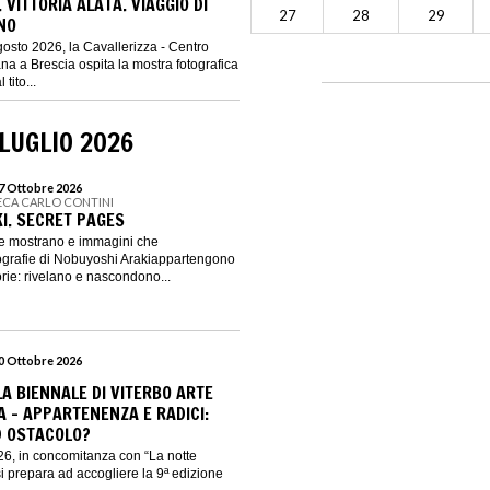
 VITTORIA ALATA. VIAGGIO DI
27
28
29
NO
gosto 2026, la Cavallerizza - Centro
iana a Brescia ospita la mostra fotografica
tito...
LUGLIO 2026
17 Ottobre 2026
ECA CARLO CONTINI
I. SECRET PAGES
e mostrano e immagini che
tografie di Nobuyoshi Arakiappartengono
rie: rivelano e nascondono...
30 Ottobre 2026
LA BIENNALE DI VITERBO ARTE
- APPARTENENZA E RADICI:
D OSTACOLO?
6, in concomitanza con “La notte
si prepara ad accogliere la 9ª edizione