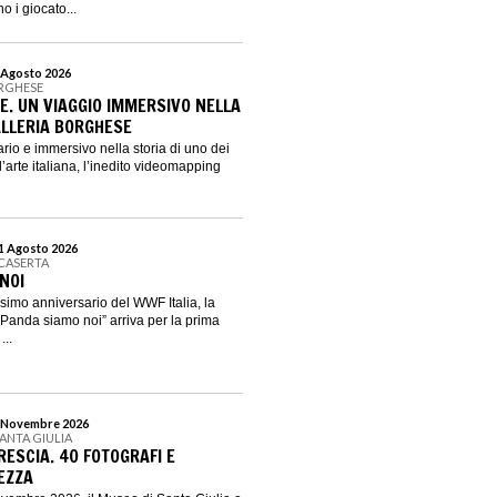
o i giocato...
8 Agosto 2026
ORGHESE
E. UN VIAGGIO IMMERSIVO NELLA
ALLERIA BORGHESE
rio e immersivo nella storia di uno dei
l’arte italiana, l’inedito videomapping
31 Agosto 2026
 CASERTA
NOI
simo anniversario del WWF Italia, la
l Panda siamo noi” arriva per la prima
...
 1 Novembre 2026
SANTA GIULIA
BRESCIA. 40 FOTOGRAFI E
EZZA