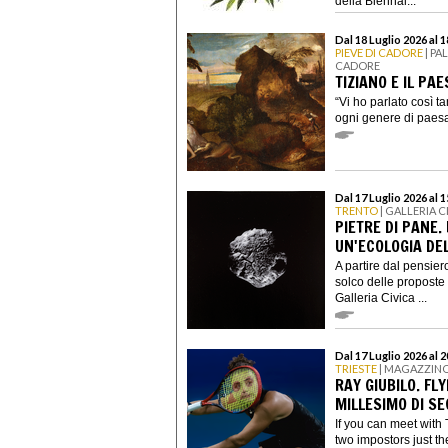
della Biennal...
Dal 18 Luglio 2026 al 
PIEVE DI CADORE
| PA
CADORE
TIZIANO E IL PA
“Vi ho parlato così ta
ogni genere di paesag
Dal 17 Luglio 2026 al
TRENTO
| GALLERIA 
PIETRE DI PANE.
UN'ECOLOGIA D
A partire dal pensiero
solco delle proposte 
Galleria Civica ...
Dal 17 Luglio 2026 al 
TRIESTE
| MAGAZZINO
RAY GIUBILO. FL
MILLESIMO DI S
If you can meet with
two impostors just th