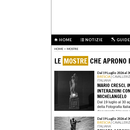
HOME
NOTIZIE
GUIDE
HOME
>
MOSTRE
LE
MOSTRE
CHE APRONO I
Dal 19 Luglio 2026 al 
BRESCIA
| CAVALLERI
ITALIANA
MARIO CRESCI. 
INTERAZIONI CON
MICHELANGELO
Dal 19 luglio al 30 a
della Fotografia Ital
documenta il lavoro di
Dal 19 Luglio 2026 al 
BRESCIA
| CAVALLERI
ITALIANA