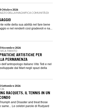
18 Ottobre 2026
LAZZO DELLA MAGNIFICA COMUNITÀ DI
ESAGGIO
nte volte della sua abilità nel fare bene
gio e nel renderli così gradevoli e na...
 15 Novembre 2026
CIVICA TRENTO
 PRATICHE ARTISTICHE PER
ELLA PERMANENZA
 dell’antropologo italiano Vito Teti e nel
sviluppate dal Mart negli spazi della
20 Settembre 2026
 26
YING RACQUETS. IL TENNIS IN UN
ECONDO
 Triumph and Disaster and treat those
e same... Le celebri parole di Rudyard