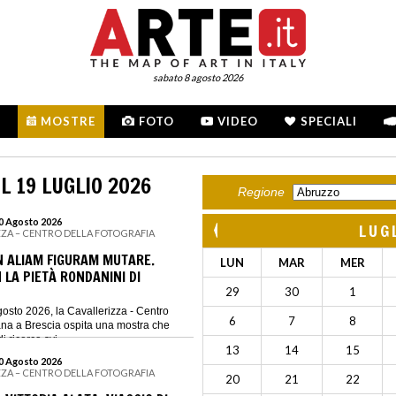
sabato 8 agosto 2026
MOSTRE
FOTO
VIDEO
SPECIALI
L 19 LUGLIO 2026
Regione
30 Agosto 2026
LUG
ZZA – CENTRO DELLA FOTOGRAFIA
IN ALIAM FIGURAM MUTARE.
LUN
MAR
MER
 LA PIETÀ RONDANINI DI
29
30
1
gosto 2026, la Cavallerizza - Centro
6
7
8
iana a Brescia ospita una mostra che
 ricerca svi...
13
14
15
30 Agosto 2026
ZZA – CENTRO DELLA FOTOGRAFIA
20
21
22