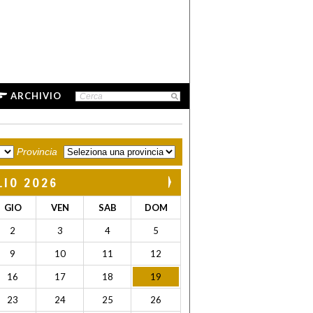
ARCHIVIO
Provincia
LIO 2026
GIO
VEN
SAB
DOM
2
3
4
5
9
10
11
12
16
17
18
19
23
24
25
26