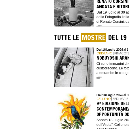
RENATO CORSINI.
ANDATA E RITOR
Dal 19 luglio al 30 a
della Fotografia Ital
di Renato Corsini, dal 
TUTTE LE
MOSTRE
DEL 19 
Dal 18 Luglio 2026 al 
ORISTANO
| PINACOT
NOBUYOSHI ARAK
Ci sono immagini ch
custodiscono. Le fo
a entrambe le catego
Dal 18 Luglio 2026 al 
CELLENO
| SEDI VARIE
9ª EDIZIONE DEL
CONTEMPORANEA 
OPPORTUNITÀ O
Sabato 18 Luglio 202
dell’Arpia”, Celleno 