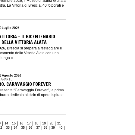
novembre 2026, il Museo di Santa Giulia a
ra, La Vittoria di Brescia. 40 fotografi e
20 Luglio 2026
VITTORIA – IL BICENTENARIO
 DELLA VITTORIA ALATA
026, Brescia si prepara a festeggiare il
ovamento della Vittoria Alata con una
lunga c...
23 Agosto 2026
NAPARTE
O. CARAVAGGIO FOREVER
resenta “Caravaggio Forever”, la prima
urro dedicata al ciclo di opere ispirate
.
3
14
15
16
17
18
19
20
21
32
33
34
35
36
37
38
39
40