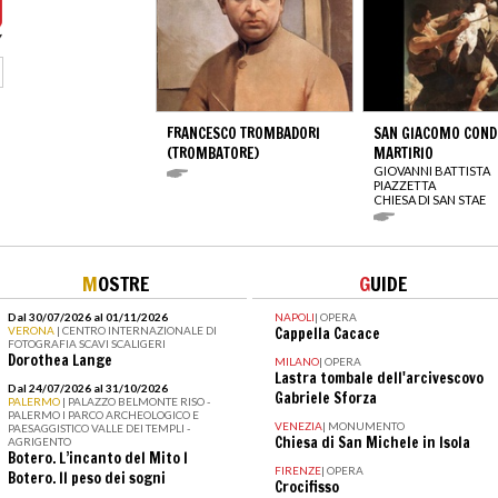
FRANCESCO TROMBADORI
SAN GIACOMO COND
(TROMBATORE)
MARTIRIO
GIOVANNI BATTISTA
PIAZZETTA
CHIESA DI SAN STAE
M
OSTRE
G
UIDE
Dal 30/07/2026 al 01/11/2026
NAPOLI
|
OPERA
VERONA
| CENTRO INTERNAZIONALE DI
Cappella Cacace
FOTOGRAFIA SCAVI SCALIGERI
Dorothea Lange
MILANO
|
OPERA
Lastra tombale dell'arcivescovo
Dal 24/07/2026 al 31/10/2026
Gabriele Sforza
PALERMO
| PALAZZO BELMONTE RISO -
PALERMO I PARCO ARCHEOLOGICO E
VENEZIA
|
MONUMENTO
PAESAGGISTICO VALLE DEI TEMPLI -
Chiesa di San Michele in Isola
AGRIGENTO
Botero. L’incanto del Mito I
FIRENZE
|
OPERA
Botero. Il peso dei sogni
Crocifisso