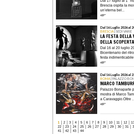
Dal 17 luglio al 1° 
Brescia ospita la most
un’eterna bel...
Dal 16 Luglio 2026 al 
BRESCIA
| SEDI VARIE
LA FESTA DELLA 
DELLA SCOPERTA
Dal 16 al 20 luglio 2
Bicentenario del ritr
festa indimenticabile 
Dal 16 Luglio 2026 al 
ROMA
| PALAZZO BO
MARCO TAMBURR
Palazzo Bonaparte p
mostra di Marco Tamb
a Caravaggio.Oltre ..
1
2
3
4
5
6
7
8
9
10
11
12
1
22
23
24
25
26
27
28
29
30
31
41
42
43
44