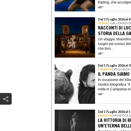
Kipling, che accolgon
Dal 17 Luglio 2026 al 
ROMA
| GALLERIA B
RACCONTI DI LUC
STORIA DELLA G
Un viaggio straordina
luoghi più iconici del
che torn...
Dal 17 Luglio 2026 al 
CASERTA
| REGGIA DI
IL PANDA SIAMO 
In occasione del 60e
mostra fotografica “I
volta in Campania in 
Dal 17 Luglio 2026 al
BRESCIA
| MUSEO DI 
LA VITTORIA DI 
UN’ETERNA BELL