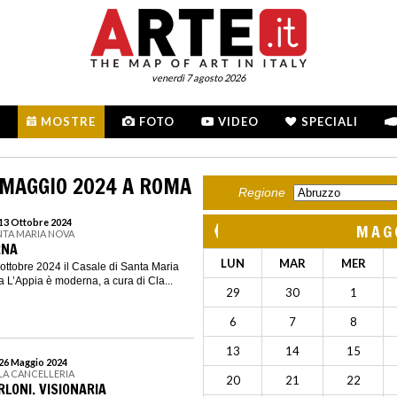
venerdì 7 agosto 2026
MOSTRE
FOTO
VIDEO
SPECIALI
 MAGGIO 2024 A ROMA
Regione
 13 Ottobre 2024
MAG
ANTA MARIA NOVA
RNA
LUN
MAR
MER
ottobre 2024 il Casale di Santa Maria
a L’Appia è moderna, a cura di Cla...
29
30
1
6
7
8
13
14
15
 26 Maggio 2024
LA CANCELLERIA
20
21
22
LONI. VISIONARIA