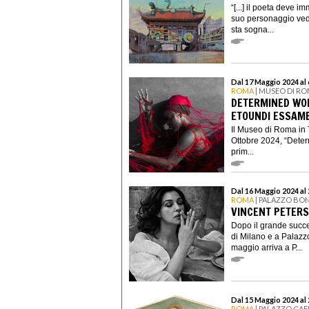
“[...] il poeta deve 
suo personaggio vede
sta sogna...
Dal 17 Maggio 2024 al
ROMA
| MUSEO DI RO
DETERMINED WOM
ETOUNDI ESSAM
Il Museo di Roma in 
Ottobre 2024, “Dete
prim...
Dal 16 Maggio 2024 al
ROMA
| PALAZZO BO
VINCENT PETERS
Dopo il grande succ
di Milano e a Palazzo
maggio arriva a P...
Dal 15 Maggio 2024 al
ROMA
| PALAZZO CAFF