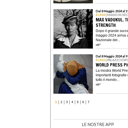
Dal 8 Maggio 2024 al 
ROMA
| MAXXI MUSEO
MAX VADUKUL. T
STRENGTH
Dopo il grande succe
maggio 2024 arriva 
Nazionale del...
Dal 8 Maggio 2024 al 
ROMA
| PALAZZO ESP
WORLD PRESS PH
La mostra World Pres
importanti fotografie
tutto il mondo...
1
2
3
4
5
6
7
LE NOSTRE APP