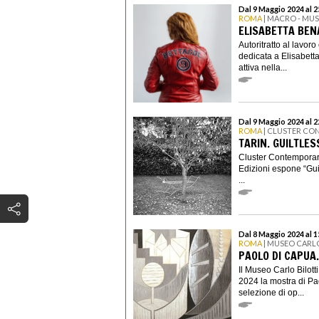
Dal 9 Maggio 2024 al 
ROMA
| MACRO - MU
ELISABETTA BEN
Autoritratto al lavor
dedicata a Elisabett
attiva nella...
Dal 9 Maggio 2024 al 
ROMA
| CLUSTER C
TARIN. GUILTLES
Cluster Contemporar
Edizioni espone “Gui
...
Dal 8 Maggio 2024 al 
ROMA
| MUSEO CARLO
PAOLO DI CAPUA
Il Museo Carlo Bilott
2024 la mostra di P
selezione di op...