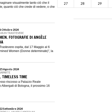
immaginare visualmente tanto ciò che il
27
28
29
, quanto ciò che crede di vedere, o che
 6 Ottobre 2024
MA IN TRASTEVERE
EN. FOTOGRAFIE DI ANGÈLE
BA
Trastevere ospita, dal 17 Maggio al 6
rmined Women (Donne determinate)”, la
 25 Agosto 2024
NAPARTE
. TIMELESS TIME
esso riscosso a Palazzo Reale
 Albergati di Bologna, il prossimo 16
 22 Settembre 2024
ARELLI - MUSEI CAPITOLINI