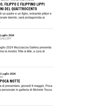
O. FILIPPO E FILIPPINO LIPPI
TINI DEL QUATTROCENTO
di un padre e un figlio, entrambi pittori e
onale talento, sarà protagonista ai
.
 Luglio 2024
 GALLERY
uglio 2024 Mucciaccia Gallery presenta
ma la mostra Tête-à-tête, a cura di
1 Luglio 2024
NIN
 POCA NOTTE
ta di presentare, giovedì 9 maggio, Poca
a personale in galleria di Michele Tocca