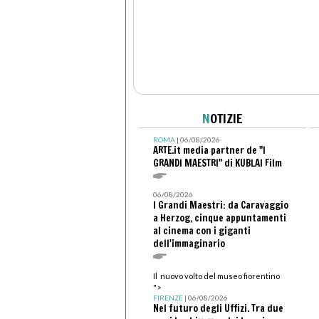
N
OTIZIE
ROMA
| 06/08/2026
ARTE.it media partner de "I
GRANDI MAESTRI" di KUBLAI Film
06/08/2026
I Grandi Maestri: da Caravaggio
a Herzog, cinque appuntamenti
al cinema con i giganti
dell'immaginario
Il nuovo volto del museo fiorentino
">
FIRENZE
| 06/08/2026
Nel futuro degli Uffizi. Tra due