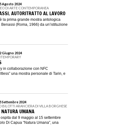
25 Agosto 2024
SEO DI ARTE CONTEMPORANEA
ASSI. AUTORITRATTO AL LAVORO
o è la prima grande mostra antologica
a Benassi (Roma, 1966) da un’istituzione
22 Giugno 2024
ONTEMPORARY
S
y in collaborazione con NFC
ltless” una mostra personale di Tarin, e
15 Settembre 2024
 BILOTTI ARANCIERA DI VILLA BORGHESE
. NATURA UMANA
i ospita dal 9 maggio al 15 settembre
aolo Di Capua “Natura Umana”, una