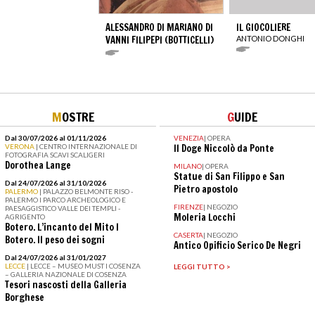
ALESSANDRO DI MARIANO DI
IL GIOCOLIERE
VANNI FILIPEPI (BOTTICELLI)
ANTONIO DONGHI
M
OSTRE
G
UIDE
Dal 30/07/2026 al 01/11/2026
VENEZIA
|
OPERA
VERONA
| CENTRO INTERNAZIONALE DI
Il Doge Niccolò da Ponte
FOTOGRAFIA SCAVI SCALIGERI
Dorothea Lange
MILANO
|
OPERA
Statue di San Filippo e San
Dal 24/07/2026 al 31/10/2026
Pietro apostolo
PALERMO
| PALAZZO BELMONTE RISO -
PALERMO I PARCO ARCHEOLOGICO E
FIRENZE
|
NEGOZIO
PAESAGGISTICO VALLE DEI TEMPLI -
Moleria Locchi
AGRIGENTO
Botero. L’incanto del Mito I
CASERTA
|
NEGOZIO
Botero. Il peso dei sogni
Antico Opificio Serico De Negri
Dal 24/07/2026 al 31/01/2027
LECCE
| LECCE – MUSEO MUST I COSENZA
LEGGI TUTTO >
– GALLERIA NAZIONALE DI COSENZA
Tesori nascosti della Galleria
Borghese