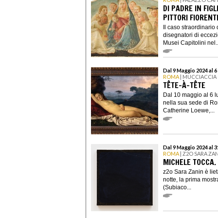
DI PADRE IN FIGLI
PITTORI FIOREN
Il caso straordinario 
disegnatori di eccezi
Musei Capitolini nel..
Dal 9 Maggio 2024 al 6
ROMA
| MUCCIACCIA
TÊTE-À-TÊTE
Dal 10 maggio al 6 l
nella sua sede di Ro
Catherine Loewe,...
Dal 9 Maggio 2024 al 3
ROMA
| Z2O SARA ZA
MICHELE TOCCA.
z2o Sara Zanin è lie
notte, la prima mostr
(Subiaco...