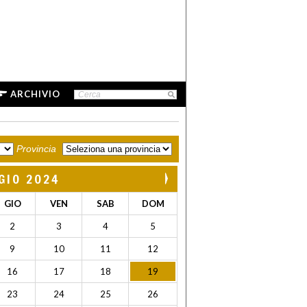
ARCHIVIO
Provincia
GIO 2024
GIO
VEN
SAB
DOM
2
3
4
5
9
10
11
12
16
17
18
19
23
24
25
26