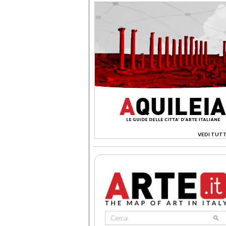
VEDI TUTT
>