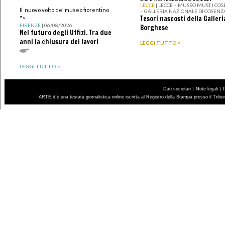
LECCE
| LECCE – MUSEO MUST I CO
Il nuovo volto del museo fiorentino
– GALLERIA NAZIONALE DI COSENZ
Tesori nascosti della Galleri
">
FIRENZE
| 06/08/2026
Borghese
Nel futuro degli Uffizi. Tra due
anni la chiusura dei lavori
LEGGI TUTTO >
LEGGI TUTTO >
|
|
Dati societari
Note legali
ARTE.it è una testata giornalistica online iscritta al Registro della Stampa presso il Trib