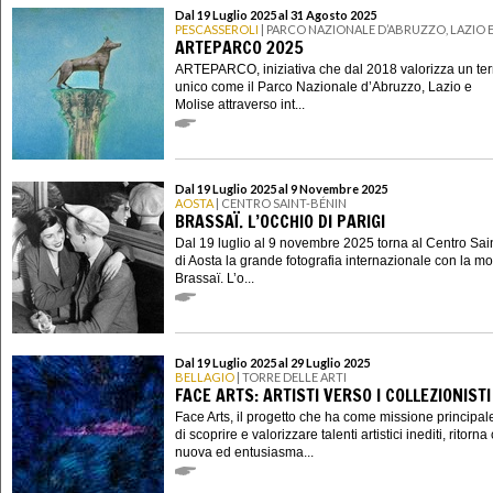
Dal 19 Luglio 2025 al 31 Agosto 2025
PESCASSEROLI
| PARCO NAZIONALE D’ABRUZZO, LAZIO 
ARTEPARCO 2025
ARTEPARCO, iniziativa che dal 2018 valorizza un terr
unico come il Parco Nazionale d’Abruzzo, Lazio e
Molise attraverso int...
Dal 19 Luglio 2025 al 9 Novembre 2025
AOSTA
| CENTRO SAINT-BÉNIN
BRASSAÏ. L’OCCHIO DI PARIGI
Dal 19 luglio al 9 novembre 2025 torna al Centro Sai
di Aosta la grande fotografia internazionale con la mo
Brassaï. L’o...
Dal 19 Luglio 2025 al 29 Luglio 2025
BELLAGIO
| TORRE DELLE ARTI
FACE ARTS: ARTISTI VERSO I COLLEZIONISTI
Face Arts, il progetto che ha come missione principal
di scoprire e valorizzare talenti artistici inediti, ritorn
nuova ed entusiasma...