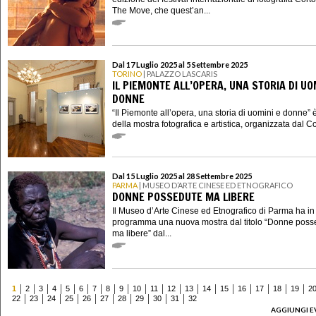
The Move, che quest’an...
Dal 17 Luglio 2025 al 5 Settembre 2025
TORINO
| PALAZZO LASCARIS
IL PIEMONTE ALL’OPERA, UNA STORIA DI UO
DONNE
“Il Piemonte all’opera, una storia di uomini e donne” è i
della mostra fotografica e artistica, organizzata dal Co
Dal 15 Luglio 2025 al 28 Settembre 2025
PARMA
| MUSEO D’ARTE CINESE ED ETNOGRAFICO
DONNE POSSEDUTE MA LIBERE
Il Museo d’Arte Cinese ed Etnografico di Parma ha in
programma una nuova mostra dal titolo “Donne poss
ma libere” dal...
1
2
3
4
5
6
7
8
9
10
11
12
13
14
15
16
17
18
19
2
22
23
24
25
26
27
28
29
30
31
32
AGGIUNGI E