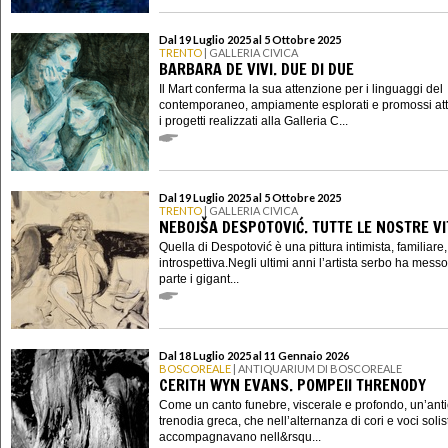
Dal 19 Luglio 2025 al 5 Ottobre 2025
TRENTO
| GALLERIA CIVICA
BARBARA DE VIVI. DUE DI DUE
Il Mart conferma la sua attenzione per i linguaggi del
contemporaneo, ampiamente esplorati e promossi at
i progetti realizzati alla Galleria C...
Dal 19 Luglio 2025 al 5 Ottobre 2025
TRENTO
| GALLERIA CIVICA
NEBOJŠA DESPOTOVIĆ. TUTTE LE NOSTRE VI
Quella di Despotović è una pittura intimista, familiare,
introspettiva.Negli ultimi anni l’artista serbo ha mess
parte i gigant...
Dal 18 Luglio 2025 al 11 Gennaio 2026
BOSCOREALE
| ANTIQUARIUM DI BOSCOREALE
CERITH WYN EVANS. POMPEII THRENODY
Come un canto funebre, viscerale e profondo, un’ant
trenodia greca, che nell’alternanza di cori e voci solis
accompagnavano nell&rsqu...