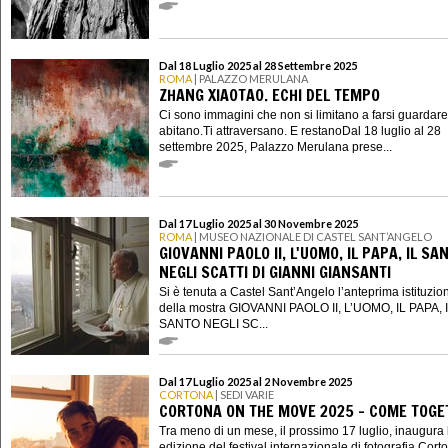
Dal 18 Luglio 2025 al 28 Settembre 2025
ROMA
| PALAZZO MERULANA
ZHANG XIAOTAO. ECHI DEL TEMPO
Ci sono immagini che non si limitano a farsi guardare.
abitano.Ti attraversano. E restanoDal 18 luglio al 28
settembre 2025, Palazzo Merulana prese...
Dal 17 Luglio 2025 al 30 Novembre 2025
ROMA
| MUSEO NAZIONALE DI CASTEL SANT’ANGELO
GIOVANNI PAOLO II, L'UOMO, IL PAPA, IL SA
NEGLI SCATTI DI GIANNI GIANSANTI
Si è tenuta a Castel Sant’Angelo l’anteprima istituzio
della mostra GIOVANNI PAOLO II, L’UOMO, IL PAPA, 
SANTO NEGLI SC...
Dal 17 Luglio 2025 al 2 Novembre 2025
CORTONA
| SEDI VARIE
CORTONA ON THE MOVE 2025 - COME TOGE
Tra meno di un mese, il prossimo 17 luglio, inaugura
edizione del festival internazionale di fotografia Cor