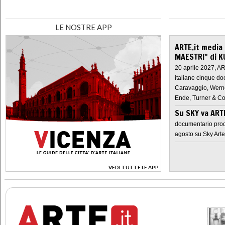
LE NOSTRE APP
ARTE.it media
MAESTRI" di K
20 aprile 2027, A
italiane cinque do
Caravaggio, Werne
Ende, Turner & Co
Su SKY va AR
documentario prod
agosto su Sky Arte
VEDI TUTTE LE APP
>