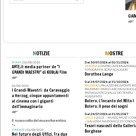
GIAM
N
OTIZIE
M
OSTRE
ROMA
| 06/08/2026
Dal 30/07/2026 al 01/11/2026
ARTE.it media partner de "I
VERONA
| CENTRO INTERNAZIONAL
FOTOGRAFIA SCAVI SCALIGERI
GRANDI MAESTRI" di KUBLAI Film
Dorothea Lange
Dal 24/07/2026 al 31/10/2026
PALERMO
| PALAZZO BELMONTE RIS
06/08/2026
PALERMO I PARCO ARCHEOLOGICO 
I Grandi Maestri: da Caravaggio
PAESAGGISTICO VALLE DEI TEMPLI -
a Herzog, cinque appuntamenti
AGRIGENTO
Botero. L’incanto del Mito I
al cinema con i giganti
Botero. Il peso dei sogni
dell'immaginario
Dal 24/07/2026 al 31/01/2027
LECCE
| LECCE – MUSEO MUST I CO
Il nuovo volto del museo fiorentino
– GALLERIA NAZIONALE DI COSENZ
Tesori nascosti della Galleri
">
FIRENZE
| 06/08/2026
Borghese
Nel futuro degli Uffizi. Tra due