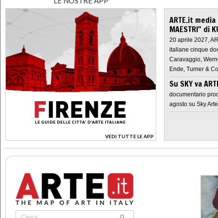
LE NOSTRE APP
ARTE.it media
MAESTRI" di K
20 aprile 2027, A
italiane cinque do
Caravaggio, Werne
Ende, Turner & Co
Su SKY va AR
documentario prod
agosto su Sky Arte
VEDI TUTTE LE APP
>