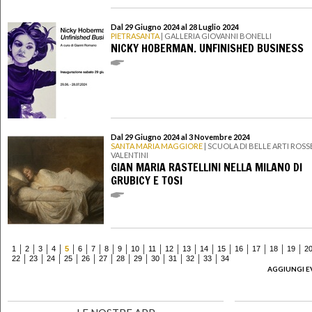
Dal 29 Giugno 2024 al 28 Luglio 2024
PIETRASANTA
| GALLERIA GIOVANNI BONELLI
NICKY HOBERMAN. UNFINISHED BUSINESS
Dal 29 Giugno 2024 al 3 Novembre 2024
SANTA MARIA MAGGIORE
| SCUOLA DI BELLE ARTI ROSS
VALENTINI
GIAN MARIA RASTELLINI NELLA MILANO DI
GRUBICY E TOSI
1
2
3
4
5
6
7
8
9
10
11
12
13
14
15
16
17
18
19
2
22
23
24
25
26
27
28
29
30
31
32
33
34
AGGIUNGI E